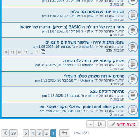
הודעה אחרונה על ידי
איתן
«
ג' אפריל 21, 2026 11:31 pm
תגובות:
3
חגיגות יום העצמאות מבוטלות
הודעה אחרונה על ידי
איתן
«
ג' אפריל 21, 2026 11:30 pm
תגובות:
1
אתר הבית של קהילת ה BASIC (בייסיק) והרטרו של ישראל
הודעה אחרונה על ידי
איתן
«
ג' אפריל 07, 2026 11:07 pm
תגובות:
4
שונא מתנות יחיה - שרשור משחקים חינמיים
הודעה אחרונה על ידי
brother34
«
ב' פברואר 16, 2026 1:08 am
תגובות:
235
16
15
14
13
1
…
משחק קופסא ישן דומה ל4 בשורה
הודעה אחרונה על ידי
Octarine
«
ב' דצמבר 01, 2025 3:14 pm
תגובות:
1
פרטים אודות משחק כפלון חשמלי
הודעה אחרונה על ידי
Octarine
«
ד' נובמבר 26, 2025 1:32 pm
תגובות:
3
פתיחת דיסקט 5.25
הודעה אחרונה על ידי
nirh
«
א' נובמבר 16, 2025 1:13 pm
תגובות:
7
משחק point and click ישראלי מקורי שאני יוצר
הודעה אחרונה על ידי
אורח
«
ו' ספטמבר 26, 2025 7:58 am
תגובות:
2
נושא חדש
דף
1
מתוך
39
39
5
4
3
2
1
הבא
581 נושאים
…