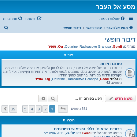
מסע אל העבר
שאלות נפוצות
הרשמה
התחברות
ח
מסע אל העבר
עמוד ראשי
דיבור חופשי
י
דיבור חופשי
פ
מנהלים:
Gordi
,
Radioactive Grandpa
,
Octarine
,
Og
,
אופיר
ו
פורום
ש
פורום חידות
פורום החידות של "מסע אל העבר", בו תוכלו לבחון ולהפגין את הידע שלכם בכל מה
שקשור למשחקים ישנים. כולם מוזמנים לנסות ולפתור את החידות הקיימות ואף להציג
לקהילה חידות מקוריות, בהתאם לחוקי החידון.
מנהלים:
Gordi
,
Radioactive Grandpa
,
Octarine
,
Og
,
אופיר
נושאים:
62
חיפוש
חיפוש מתקדם
נושא חדש
דף
1
מתוך
39
39
5
4
3
2
1
הבא
581 נושאים
…
הכרזות
ברוכים הבאים! כללי השימוש בפורומים
הודעה אחרונה על ידי
Gordi
«
א' יולי 24, 2011 8:04 pm
נשלח ב
פורום ראשי