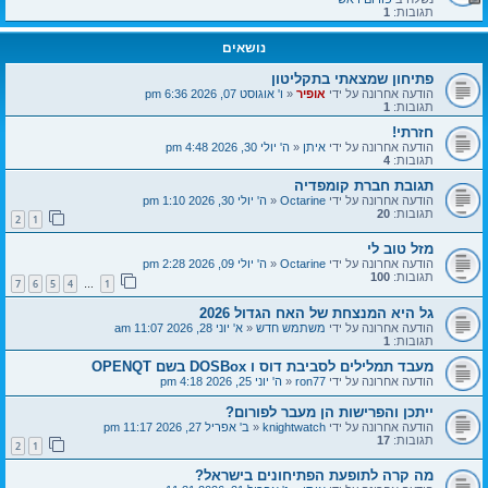
תגובות:
1
נושאים
פתיחון שמצאתי בתקליטון
הודעה אחרונה על ידי
אופיר
«
ו' אוגוסט 07, 2026 6:36 pm
תגובות:
1
חזרתי!
הודעה אחרונה על ידי
איתן
«
ה' יולי 30, 2026 4:48 pm
תגובות:
4
תגובת חברת קומפדיה
הודעה אחרונה על ידי
Octarine
«
ה' יולי 30, 2026 1:10 pm
תגובות:
20
2
1
מזל טוב לי
הודעה אחרונה על ידי
Octarine
«
ה' יולי 09, 2026 2:28 pm
תגובות:
100
7
6
5
4
1
…
גל היא המנצחת של האח הגדול 2026
הודעה אחרונה על ידי
משתמש חדש
«
א' יוני 28, 2026 11:07 am
תגובות:
1
מעבד תמלילים לסביבת דוס ו DOSBox בשם OPENQT
הודעה אחרונה על ידי
ron77
«
ה' יוני 25, 2026 4:18 pm
ייתכן והפרישות הן מעבר לפורום?
הודעה אחרונה על ידי
knightwatch
«
ב' אפריל 27, 2026 11:17 pm
תגובות:
17
2
1
מה קרה לתופעת הפתיחונים בישראל?