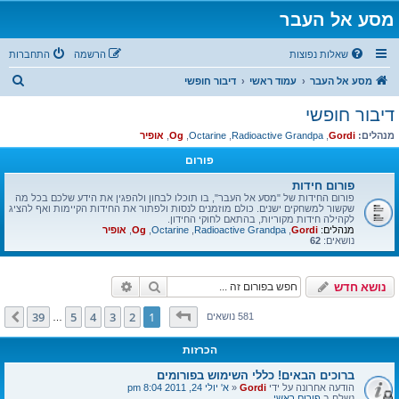
מסע אל העבר
שאלות נפוצות
הרשמה
התחברות
ח
מסע אל העבר
עמוד ראשי
דיבור חופשי
י
דיבור חופשי
פ
מנהלים:
Gordi
,
Radioactive Grandpa
,
Octarine
,
Og
,
אופיר
ו
פורום
ש
פורום חידות
פורום החידות של "מסע אל העבר", בו תוכלו לבחון ולהפגין את הידע שלכם בכל מה
שקשור למשחקים ישנים. כולם מוזמנים לנסות ולפתור את החידות הקיימות ואף להציג
לקהילה חידות מקוריות, בהתאם לחוקי החידון.
מנהלים:
Gordi
,
Radioactive Grandpa
,
Octarine
,
Og
,
אופיר
נושאים:
62
חיפוש
חיפוש מתקדם
נושא חדש
דף
1
מתוך
39
39
5
4
3
2
1
הבא
581 נושאים
…
הכרזות
ברוכים הבאים! כללי השימוש בפורומים
הודעה אחרונה על ידי
Gordi
«
א' יולי 24, 2011 8:04 pm
נשלח ב
פורום ראשי