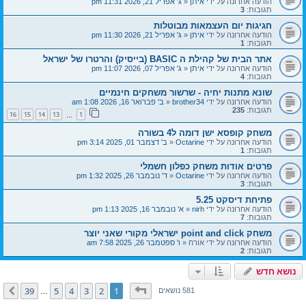
הודעה אחרונה על ידי
איתן
«
ג' אפריל 21, 2026 11:31 pm
תגובות:
3
חגיגות יום העצמאות מבוטלות
הודעה אחרונה על ידי
איתן
«
ג' אפריל 21, 2026 11:30 pm
תגובות:
1
אתר הבית של קהילת ה BASIC (בייסיק) והרטרו של ישראל
הודעה אחרונה על ידי
איתן
«
ג' אפריל 07, 2026 11:07 pm
תגובות:
4
שונא מתנות יחיה - שרשור משחקים חינמיים
הודעה אחרונה על ידי
brother34
«
ב' פברואר 16, 2026 1:08 am
תגובות:
235
16
15
14
13
1
…
משחק קופסא ישן דומה ל4 בשורה
הודעה אחרונה על ידי
Octarine
«
ב' דצמבר 01, 2025 3:14 pm
תגובות:
1
פרטים אודות משחק כפלון חשמלי
הודעה אחרונה על ידי
Octarine
«
ד' נובמבר 26, 2025 1:32 pm
תגובות:
3
פתיחת דיסקט 5.25
הודעה אחרונה על ידי
nirh
«
א' נובמבר 16, 2025 1:13 pm
תגובות:
7
משחק point and click ישראלי מקורי שאני יוצר
הודעה אחרונה על ידי
אורח
«
ו' ספטמבר 26, 2025 7:58 am
תגובות:
2
נושא חדש
דף
1
מתוך
39
39
5
4
3
2
1
הבא
581 נושאים
…