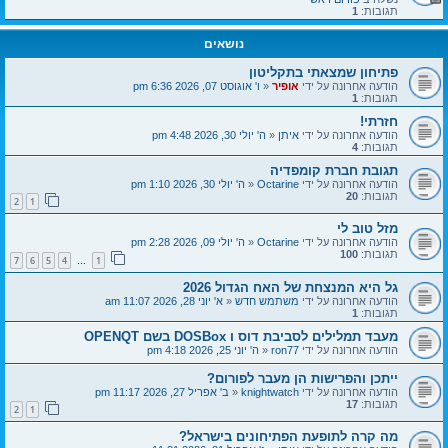
תגובות:
1
נושאים
פתיחון שמצאתי בתקליטון
הודעה אחרונה על ידי
אופיר
«
ו' אוגוסט 07, 2026 6:36 pm
תגובות:
1
חזרתי!
הודעה אחרונה על ידי
איתן
«
ה' יולי 30, 2026 4:48 pm
תגובות:
4
תגובת חברת קומפדיה
הודעה אחרונה על ידי
Octarine
«
ה' יולי 30, 2026 1:10 pm
תגובות:
20
2
1
מזל טוב לי
הודעה אחרונה על ידי
Octarine
«
ה' יולי 09, 2026 2:28 pm
תגובות:
100
7
6
5
4
1
…
גל היא המנצחת של האח הגדול 2026
הודעה אחרונה על ידי
משתמש חדש
«
א' יוני 28, 2026 11:07 am
תגובות:
1
מעבד תמלילים לסביבת דוס ו DOSBox בשם OPENQT
הודעה אחרונה על ידי
ron77
«
ה' יוני 25, 2026 4:18 pm
ייתכן והפרישות הן מעבר לפורום?
הודעה אחרונה על ידי
knightwatch
«
ב' אפריל 27, 2026 11:17 pm
תגובות:
17
2
1
מה קרה לתופעת הפתיחונים בישראל?