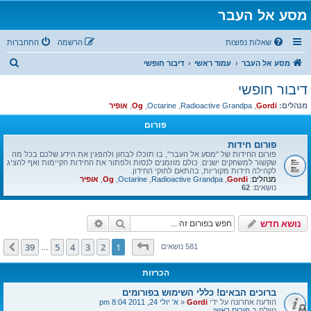
מסע אל העבר
שאלות נפוצות
הרשמה
התחברות
ח
מסע אל העבר
עמוד ראשי
דיבור חופשי
י
דיבור חופשי
פ
מנהלים:
Gordi
,
Radioactive Grandpa
,
Octarine
,
Og
,
אופיר
ו
פורום
ש
פורום חידות
פורום החידות של "מסע אל העבר", בו תוכלו לבחון ולהפגין את הידע שלכם בכל מה
שקשור למשחקים ישנים. כולם מוזמנים לנסות ולפתור את החידות הקיימות ואף להציג
לקהילה חידות מקוריות, בהתאם לחוקי החידון.
מנהלים:
Gordi
,
Radioactive Grandpa
,
Octarine
,
Og
,
אופיר
נושאים:
62
חיפוש
חיפוש מתקדם
נושא חדש
דף
1
מתוך
39
39
5
4
3
2
1
הבא
581 נושאים
…
הכרזות
ברוכים הבאים! כללי השימוש בפורומים
הודעה אחרונה על ידי
Gordi
«
א' יולי 24, 2011 8:04 pm
נשלח ב
פורום ראשי