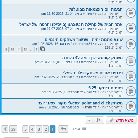
תגובות:
3
חגיגות יום העצמאות מבוטלות
הודעה אחרונה על ידי
איתן
«
ג' אפריל 21, 2026 11:30 pm
תגובות:
1
אתר הבית של קהילת ה BASIC (בייסיק) והרטרו של ישראל
הודעה אחרונה על ידי
איתן
«
ג' אפריל 07, 2026 11:07 pm
תגובות:
4
שונא מתנות יחיה - שרשור משחקים חינמיים
הודעה אחרונה על ידי
brother34
«
ב' פברואר 16, 2026 1:08 am
תגובות:
235
16
15
14
13
1
…
משחק קופסא ישן דומה ל4 בשורה
הודעה אחרונה על ידי
Octarine
«
ב' דצמבר 01, 2025 3:14 pm
תגובות:
1
פרטים אודות משחק כפלון חשמלי
הודעה אחרונה על ידי
Octarine
«
ד' נובמבר 26, 2025 1:32 pm
תגובות:
3
פתיחת דיסקט 5.25
הודעה אחרונה על ידי
nirh
«
א' נובמבר 16, 2025 1:13 pm
תגובות:
7
משחק point and click ישראלי מקורי שאני יוצר
הודעה אחרונה על ידי
אורח
«
ו' ספטמבר 26, 2025 7:58 am
תגובות:
2
נושא חדש
דף
1
מתוך
39
39
5
4
3
2
1
הבא
581 נושאים
…