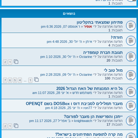
תגובות:
1
נושאים
פתיחון שמצאתי בתקליטון
הודעה אחרונה על ידי
אופיר
«
ו' אוגוסט 07, 2026 6:36 pm
תגובות:
1
חזרתי!
הודעה אחרונה על ידי
איתן
«
ה' יולי 30, 2026 4:48 pm
תגובות:
4
תגובת חברת קומפדיה
הודעה אחרונה על ידי
Octarine
«
ה' יולי 30, 2026 1:10 pm
תגובות:
20
2
1
מזל טוב לי
הודעה אחרונה על ידי
Octarine
«
ה' יולי 09, 2026 2:28 pm
תגובות:
100
7
6
5
4
1
…
גל היא המנצחת של האח הגדול 2026
הודעה אחרונה על ידי
משתמש חדש
«
א' יוני 28, 2026 11:07 am
תגובות:
1
מעבד תמלילים לסביבת דוס ו DOSBox בשם OPENQT
הודעה אחרונה על ידי
ron77
«
ה' יוני 25, 2026 4:18 pm
ייתכן והפרישות הן מעבר לפורום?
הודעה אחרונה על ידי
knightwatch
«
ב' אפריל 27, 2026 11:17 pm
תגובות:
17
2
1
מה קרה לתופעת הפתיחונים בישראל?