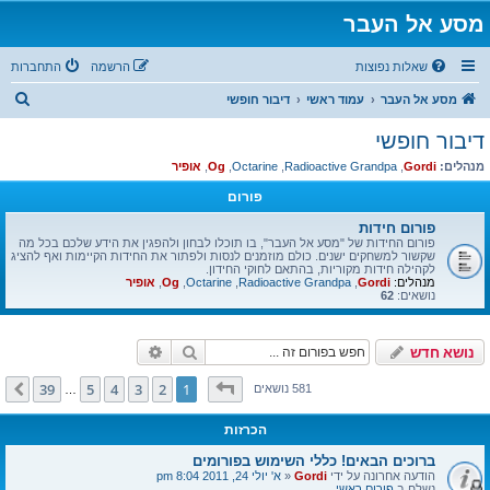
מסע אל העבר
שאלות נפוצות
הרשמה
התחברות
ח
מסע אל העבר
עמוד ראשי
דיבור חופשי
י
דיבור חופשי
פ
מנהלים:
Gordi
,
Radioactive Grandpa
,
Octarine
,
Og
,
אופיר
ו
פורום
ש
פורום חידות
פורום החידות של "מסע אל העבר", בו תוכלו לבחון ולהפגין את הידע שלכם בכל מה
שקשור למשחקים ישנים. כולם מוזמנים לנסות ולפתור את החידות הקיימות ואף להציג
לקהילה חידות מקוריות, בהתאם לחוקי החידון.
מנהלים:
Gordi
,
Radioactive Grandpa
,
Octarine
,
Og
,
אופיר
נושאים:
62
חיפוש
חיפוש מתקדם
נושא חדש
דף
1
מתוך
39
39
5
4
3
2
1
הבא
581 נושאים
…
הכרזות
ברוכים הבאים! כללי השימוש בפורומים
הודעה אחרונה על ידי
Gordi
«
א' יולי 24, 2011 8:04 pm
נשלח ב
פורום ראשי