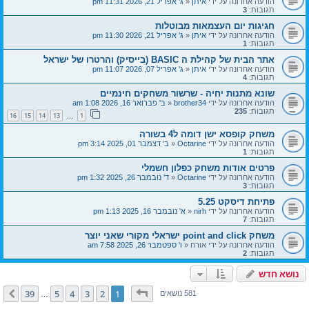
הודעה אחרונה על ידי
איתן
«
ג' אפריל 21, 2026 11:31 pm
תגובות:
3
חגיגות יום העצמאות מבוטלות
הודעה אחרונה על ידי
איתן
«
ג' אפריל 21, 2026 11:30 pm
תגובות:
1
אתר הבית של קהילת ה BASIC (בייסיק) והרטרו של ישראל
הודעה אחרונה על ידי
איתן
«
ג' אפריל 07, 2026 11:07 pm
תגובות:
4
שונא מתנות יחיה - שרשור משחקים חינמיים
הודעה אחרונה על ידי
brother34
«
ב' פברואר 16, 2026 1:08 am
תגובות:
235
16
15
14
13
1
…
משחק קופסא ישן דומה ל4 בשורה
הודעה אחרונה על ידי
Octarine
«
ב' דצמבר 01, 2025 3:14 pm
תגובות:
1
פרטים אודות משחק כפלון חשמלי
הודעה אחרונה על ידי
Octarine
«
ד' נובמבר 26, 2025 1:32 pm
תגובות:
3
פתיחת דיסקט 5.25
הודעה אחרונה על ידי
nirh
«
א' נובמבר 16, 2025 1:13 pm
תגובות:
7
משחק point and click ישראלי מקורי שאני יוצר
הודעה אחרונה על ידי
אורח
«
ו' ספטמבר 26, 2025 7:58 am
תגובות:
2
נושא חדש
דף
1
מתוך
39
39
5
4
3
2
1
הבא
581 נושאים
…