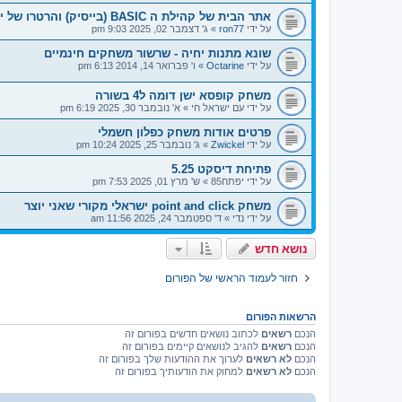
אתר הבית של קהילת ה BASIC (בייסיק) והרטרו של ישראל
על ידי
ron77
»
ג' דצמבר 02, 2025 9:03 pm
שונא מתנות יחיה - שרשור משחקים חינמיים
על ידי
Octarine
»
ו' פברואר 14, 2014 6:13 pm
משחק קופסא ישן דומה ל4 בשורה
על ידי
עם ישראל חי
»
א' נובמבר 30, 2025 6:19 pm
פרטים אודות משחק כפלון חשמלי
על ידי
Zwickel
»
ג' נובמבר 25, 2025 10:24 pm
פתיחת דיסקט 5.25
על ידי
יפתח85
»
ש' מרץ 01, 2025 7:53 pm
משחק point and click ישראלי מקורי שאני יוצר
על ידי
נדי
»
ד' ספטמבר 24, 2025 11:56 am
נושא חדש
חזור לעמוד הראשי של הפורום
הרשאות הפורום
הנכם
רשאים
לכתוב נושאים חדשים בפורום זה
הנכם
רשאים
להגיב לנושאים קיימים בפורום זה
הנכם
לא רשאים
לערוך את ההודעות שלך בפורום זה
הנכם
לא רשאים
למחוק את הודעותיך בפורום זה