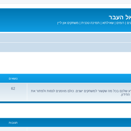
ל העבר
ים
|
רומים
|
שאילתא
|
תמיכה טכנית
|
משחקים און ליין
נושאים
62
ידע שלכם בכל מה שקשור למשחקים ישנים. כולם מוזמנים לנסות ולפתור את
החידון.
מתקדם
תגובות