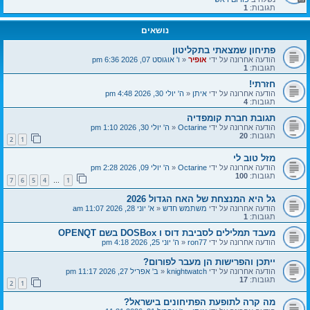
תגובות:
1
נושאים
פתיחון שמצאתי בתקליטון
הודעה אחרונה על ידי
אופיר
«
ו' אוגוסט 07, 2026 6:36 pm
תגובות:
1
חזרתי!
הודעה אחרונה על ידי
איתן
«
ה' יולי 30, 2026 4:48 pm
תגובות:
4
תגובת חברת קומפדיה
הודעה אחרונה על ידי
Octarine
«
ה' יולי 30, 2026 1:10 pm
תגובות:
20
2
1
מזל טוב לי
הודעה אחרונה על ידי
Octarine
«
ה' יולי 09, 2026 2:28 pm
תגובות:
100
7
6
5
4
1
…
גל היא המנצחת של האח הגדול 2026
הודעה אחרונה על ידי
משתמש חדש
«
א' יוני 28, 2026 11:07 am
תגובות:
1
מעבד תמלילים לסביבת דוס ו DOSBox בשם OPENQT
הודעה אחרונה על ידי
ron77
«
ה' יוני 25, 2026 4:18 pm
ייתכן והפרישות הן מעבר לפורום?
הודעה אחרונה על ידי
knightwatch
«
ב' אפריל 27, 2026 11:17 pm
תגובות:
17
2
1
מה קרה לתופעת הפתיחונים בישראל?