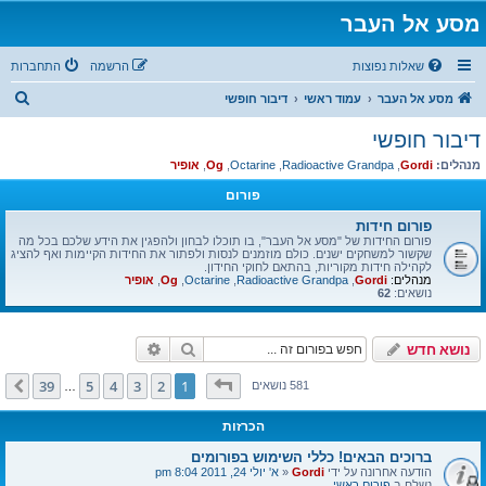
מסע אל העבר
שאלות נפוצות
הרשמה
התחברות
ח
מסע אל העבר
עמוד ראשי
דיבור חופשי
י
דיבור חופשי
פ
מנהלים:
Gordi
,
Radioactive Grandpa
,
Octarine
,
Og
,
אופיר
ו
פורום
ש
פורום חידות
פורום החידות של "מסע אל העבר", בו תוכלו לבחון ולהפגין את הידע שלכם בכל מה
שקשור למשחקים ישנים. כולם מוזמנים לנסות ולפתור את החידות הקיימות ואף להציג
לקהילה חידות מקוריות, בהתאם לחוקי החידון.
מנהלים:
Gordi
,
Radioactive Grandpa
,
Octarine
,
Og
,
אופיר
נושאים:
62
חיפוש
חיפוש מתקדם
נושא חדש
דף
1
מתוך
39
39
5
4
3
2
1
הבא
581 נושאים
…
הכרזות
ברוכים הבאים! כללי השימוש בפורומים
הודעה אחרונה על ידי
Gordi
«
א' יולי 24, 2011 8:04 pm
נשלח ב
פורום ראשי