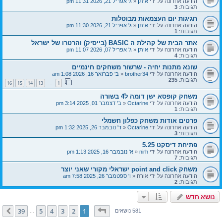
הודעה אחרונה על ידי
איתן
«
ג' אפריל 21, 2026 11:31 pm
תגובות:
3
חגיגות יום העצמאות מבוטלות
הודעה אחרונה על ידי
איתן
«
ג' אפריל 21, 2026 11:30 pm
תגובות:
1
אתר הבית של קהילת ה BASIC (בייסיק) והרטרו של ישראל
הודעה אחרונה על ידי
איתן
«
ג' אפריל 07, 2026 11:07 pm
תגובות:
4
שונא מתנות יחיה - שרשור משחקים חינמיים
הודעה אחרונה על ידי
brother34
«
ב' פברואר 16, 2026 1:08 am
תגובות:
235
16
15
14
13
1
…
משחק קופסא ישן דומה ל4 בשורה
הודעה אחרונה על ידי
Octarine
«
ב' דצמבר 01, 2025 3:14 pm
תגובות:
1
פרטים אודות משחק כפלון חשמלי
הודעה אחרונה על ידי
Octarine
«
ד' נובמבר 26, 2025 1:32 pm
תגובות:
3
פתיחת דיסקט 5.25
הודעה אחרונה על ידי
nirh
«
א' נובמבר 16, 2025 1:13 pm
תגובות:
7
משחק point and click ישראלי מקורי שאני יוצר
הודעה אחרונה על ידי
אורח
«
ו' ספטמבר 26, 2025 7:58 am
תגובות:
2
נושא חדש
דף
1
מתוך
39
39
5
4
3
2
1
הבא
581 נושאים
…