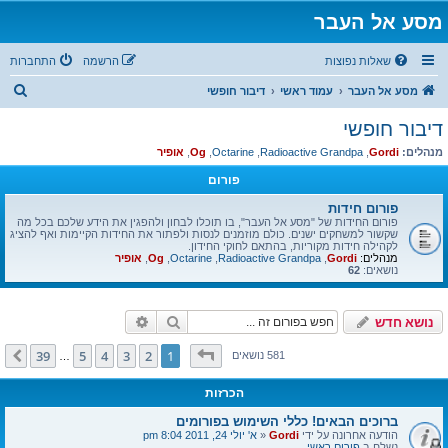
מסע אל העבר
שאלות נפוצות
הרשמה
התחברות
ח
מסע אל העבר
עמוד ראשי
דיבור חופשי
י
דיבור חופשי
פ
מנהלים:
Gordi
,
Radioactive Grandpa
,
Octarine
,
Og
,
אופיר
ו
פורום
ש
פורום חידות
פורום החידות של "מסע אל העבר", בו תוכלו לבחון ולהפגין את הידע שלכם בכל מה
שקשור למשחקים ישנים. כולם מוזמנים לנסות ולפתור את החידות הקיימות ואף להציג
לקהילה חידות מקוריות, בהתאם לחוקי החידון.
מנהלים:
Gordi
,
Radioactive Grandpa
,
Octarine
,
Og
,
אופיר
נושאים:
62
חיפוש
חיפוש מתקדם
נושא חדש
דף
1
מתוך
39
39
5
4
3
2
1
הבא
581 נושאים
…
הכרזות
ברוכים הבאים! כללי השימוש בפורומים
הודעה אחרונה על ידי
Gordi
«
א' יולי 24, 2011 8:04 pm
נשלח ב
פורום ראשי