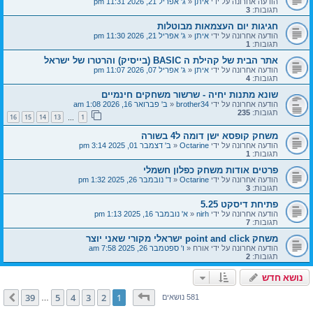
הודעה אחרונה על ידי
איתן
«
ג' אפריל 21, 2026 11:31 pm
תגובות:
3
חגיגות יום העצמאות מבוטלות
הודעה אחרונה על ידי
איתן
«
ג' אפריל 21, 2026 11:30 pm
תגובות:
1
אתר הבית של קהילת ה BASIC (בייסיק) והרטרו של ישראל
הודעה אחרונה על ידי
איתן
«
ג' אפריל 07, 2026 11:07 pm
תגובות:
4
שונא מתנות יחיה - שרשור משחקים חינמיים
הודעה אחרונה על ידי
brother34
«
ב' פברואר 16, 2026 1:08 am
תגובות:
235
16
15
14
13
1
…
משחק קופסא ישן דומה ל4 בשורה
הודעה אחרונה על ידי
Octarine
«
ב' דצמבר 01, 2025 3:14 pm
תגובות:
1
פרטים אודות משחק כפלון חשמלי
הודעה אחרונה על ידי
Octarine
«
ד' נובמבר 26, 2025 1:32 pm
תגובות:
3
פתיחת דיסקט 5.25
הודעה אחרונה על ידי
nirh
«
א' נובמבר 16, 2025 1:13 pm
תגובות:
7
משחק point and click ישראלי מקורי שאני יוצר
הודעה אחרונה על ידי
אורח
«
ו' ספטמבר 26, 2025 7:58 am
תגובות:
2
נושא חדש
דף
1
מתוך
39
39
5
4
3
2
1
הבא
581 נושאים
…