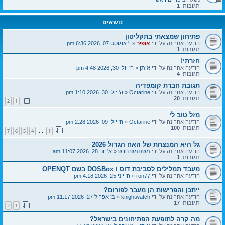
תגובות:
1
נושאים
פתיחון שמצאתי בתקליטון
הודעה אחרונה על ידי
אופיר
«
ו' אוגוסט 07, 2026 6:36 pm
תגובות:
1
חזרתי!
הודעה אחרונה על ידי
איתן
«
ה' יולי 30, 2026 4:48 pm
תגובות:
4
תגובת חברת קומפדיה
הודעה אחרונה על ידי
Octarine
«
ה' יולי 30, 2026 1:10 pm
תגובות:
20
2
1
מזל טוב לי
הודעה אחרונה על ידי
Octarine
«
ה' יולי 09, 2026 2:28 pm
תגובות:
100
7
6
5
4
1
…
גל היא המנצחת של האח הגדול 2026
הודעה אחרונה על ידי
משתמש חדש
«
א' יוני 28, 2026 11:07 am
תגובות:
1
מעבד תמלילים לסביבת דוס ו DOSBox בשם OPENQT
הודעה אחרונה על ידי
ron77
«
ה' יוני 25, 2026 4:18 pm
ייתכן והפרישות הן מעבר לפורום?
הודעה אחרונה על ידי
knightwatch
«
ב' אפריל 27, 2026 11:17 pm
תגובות:
17
2
1
מה קרה לתופעת הפתיחונים בישראל?