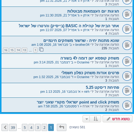
הודעה אחרונה על ידי
איתן
«
ג' אפריל 21, 2026 11:31 pm
תגובות:
3
חגיגות יום העצמאות מבוטלות
הודעה אחרונה על ידי
איתן
«
ג' אפריל 21, 2026 11:30 pm
תגובות:
1
אתר הבית של קהילת ה BASIC (בייסיק) והרטרו של ישראל
הודעה אחרונה על ידי
איתן
«
ג' אפריל 07, 2026 11:07 pm
תגובות:
4
שונא מתנות יחיה - שרשור משחקים חינמיים
הודעה אחרונה על ידי
brother34
«
ב' פברואר 16, 2026 1:08 am
תגובות:
235
16
15
14
13
1
…
משחק קופסא ישן דומה ל4 בשורה
הודעה אחרונה על ידי
Octarine
«
ב' דצמבר 01, 2025 3:14 pm
תגובות:
1
פרטים אודות משחק כפלון חשמלי
הודעה אחרונה על ידי
Octarine
«
ד' נובמבר 26, 2025 1:32 pm
תגובות:
3
פתיחת דיסקט 5.25
הודעה אחרונה על ידי
nirh
«
א' נובמבר 16, 2025 1:13 pm
תגובות:
7
משחק point and click ישראלי מקורי שאני יוצר
הודעה אחרונה על ידי
אורח
«
ו' ספטמבר 26, 2025 7:58 am
תגובות:
2
נושא חדש
דף
1
מתוך
39
39
5
4
3
2
1
הבא
581 נושאים
…