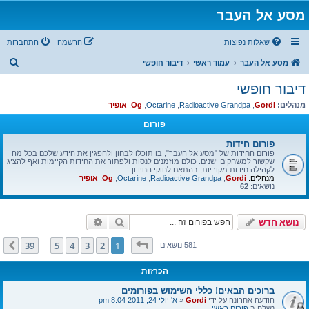
מסע אל העבר
שאלות נפוצות
הרשמה
התחברות
ח
מסע אל העבר
עמוד ראשי
דיבור חופשי
י
דיבור חופשי
פ
מנהלים:
Gordi
,
Radioactive Grandpa
,
Octarine
,
Og
,
אופיר
ו
פורום
ש
פורום חידות
פורום החידות של "מסע אל העבר", בו תוכלו לבחון ולהפגין את הידע שלכם בכל מה
שקשור למשחקים ישנים. כולם מוזמנים לנסות ולפתור את החידות הקיימות ואף להציג
לקהילה חידות מקוריות, בהתאם לחוקי החידון.
מנהלים:
Gordi
,
Radioactive Grandpa
,
Octarine
,
Og
,
אופיר
נושאים:
62
חיפוש
חיפוש מתקדם
נושא חדש
דף
1
מתוך
39
39
5
4
3
2
1
הבא
581 נושאים
…
הכרזות
ברוכים הבאים! כללי השימוש בפורומים
הודעה אחרונה על ידי
Gordi
«
א' יולי 24, 2011 8:04 pm
נשלח ב
פורום ראשי