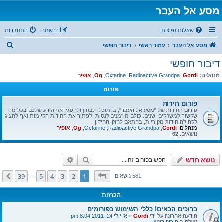
מסע אל העבר
שאלות נפוצות
הרשמה
התחברות
ח
מסע אל העבר
עמוד ראשי
דיבור חופשי
י
דיבור חופשי
פ
מנהלים:
Gordi
,
Radioactive Grandpa
,
Octarine
,
Og
,
אופיר
ו
פורום
ש
פורום חידות
פורום החידות של "מסע אל העבר", בו תוכלו לבחון ולהפגין את הידע שלכם בכל מה
שקשור למשחקים ישנים. כולם מוזמנים לנסות ולפתור את החידות הקיימות ואף להציג
לקהילה חידות מקוריות, בהתאם לחוקי החידון.
מנהלים:
Gordi
,
Radioactive Grandpa
,
Octarine
,
Og
,
אופיר
נושאים:
62
חיפוש
חיפוש מתקדם
נושא חדש
דף
1
מתוך
39
39
5
4
3
2
1
הבא
581 נושאים
…
הכרזות
ברוכים הבאים! כללי השימוש בפורומים
הודעה אחרונה על ידי
Gordi
«
א' יולי 24, 2011 8:04 pm
נשלח ב
פורום ראשי