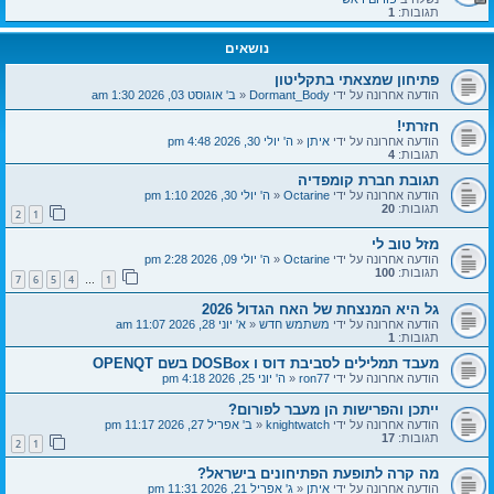
תגובות:
1
נושאים
פתיחון שמצאתי בתקליטון
הודעה אחרונה על ידי
Dormant_Body
«
ב' אוגוסט 03, 2026 1:30 am
חזרתי!
הודעה אחרונה על ידי
איתן
«
ה' יולי 30, 2026 4:48 pm
תגובות:
4
תגובת חברת קומפדיה
הודעה אחרונה על ידי
Octarine
«
ה' יולי 30, 2026 1:10 pm
תגובות:
20
2
1
מזל טוב לי
הודעה אחרונה על ידי
Octarine
«
ה' יולי 09, 2026 2:28 pm
תגובות:
100
7
6
5
4
1
…
גל היא המנצחת של האח הגדול 2026
הודעה אחרונה על ידי
משתמש חדש
«
א' יוני 28, 2026 11:07 am
תגובות:
1
מעבד תמלילים לסביבת דוס ו DOSBox בשם OPENQT
הודעה אחרונה על ידי
ron77
«
ה' יוני 25, 2026 4:18 pm
ייתכן והפרישות הן מעבר לפורום?
הודעה אחרונה על ידי
knightwatch
«
ב' אפריל 27, 2026 11:17 pm
תגובות:
17
2
1
מה קרה לתופעת הפתיחונים בישראל?
הודעה אחרונה על ידי
איתן
«
ג' אפריל 21, 2026 11:31 pm