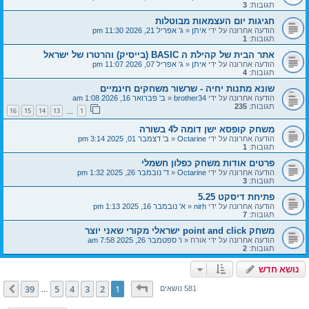
תגובות:
3
חגיגות יום העצמאות מבוטלות
הודעה אחרונה על ידי
איתן
«
ג' אפריל 21, 2026 11:30 pm
תגובות:
1
אתר הבית של קהילת ה BASIC (בייסיק) והרטרו של ישראל
הודעה אחרונה על ידי
איתן
«
ג' אפריל 07, 2026 11:07 pm
תגובות:
4
שונא מתנות יחיה - שרשור משחקים חינמיים
הודעה אחרונה על ידי
brother34
«
ב' פברואר 16, 2026 1:08 am
תגובות:
235
16
15
14
13
1
…
משחק קופסא ישן דומה ל4 בשורה
הודעה אחרונה על ידי
Octarine
«
ב' דצמבר 01, 2025 3:14 pm
תגובות:
1
פרטים אודות משחק כפלון חשמלי
הודעה אחרונה על ידי
Octarine
«
ד' נובמבר 26, 2025 1:32 pm
תגובות:
3
פתיחת דיסקט 5.25
הודעה אחרונה על ידי
nirh
«
א' נובמבר 16, 2025 1:13 pm
תגובות:
7
משחק point and click ישראלי מקורי שאני יוצר
הודעה אחרונה על ידי
אורח
«
ו' ספטמבר 26, 2025 7:58 am
תגובות:
2
נושא חדש
דף
1
מתוך
39
39
5
4
3
2
1
הבא
581 נושאים
…