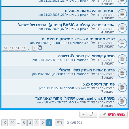
הודעה אחרונה על ידי
איתן
«
ג' אפריל 21, 2026 11:31 pm
תגובות:
3
חגיגות יום העצמאות מבוטלות
הודעה אחרונה על ידי
איתן
«
ג' אפריל 21, 2026 11:30 pm
תגובות:
1
אתר הבית של קהילת ה BASIC (בייסיק) והרטרו של ישראל
הודעה אחרונה על ידי
איתן
«
ג' אפריל 07, 2026 11:07 pm
תגובות:
4
שונא מתנות יחיה - שרשור משחקים חינמיים
הודעה אחרונה על ידי
brother34
«
ב' פברואר 16, 2026 1:08 am
תגובות:
235
16
15
14
13
1
…
משחק קופסא ישן דומה ל4 בשורה
הודעה אחרונה על ידי
Octarine
«
ב' דצמבר 01, 2025 3:14 pm
תגובות:
1
פרטים אודות משחק כפלון חשמלי
הודעה אחרונה על ידי
Octarine
«
ד' נובמבר 26, 2025 1:32 pm
תגובות:
3
פתיחת דיסקט 5.25
הודעה אחרונה על ידי
nirh
«
א' נובמבר 16, 2025 1:13 pm
תגובות:
7
משחק point and click ישראלי מקורי שאני יוצר
הודעה אחרונה על ידי
אורח
«
ו' ספטמבר 26, 2025 7:58 am
תגובות:
2
נושא חדש
דף
1
מתוך
39
39
5
4
3
2
1
הבא
581 נושאים
…