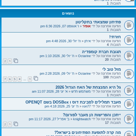
תגובות:
1
נושאים
פתיחון שמצאתי בתקליטון
הודעה אחרונה על ידי
אופיר
«
ו' אוגוסט 07, 2026 6:36 pm
תגובות:
1
חזרתי!
הודעה אחרונה על ידי
איתן
«
ה' יולי 30, 2026 4:48 pm
תגובות:
4
תגובת חברת קומפדיה
הודעה אחרונה על ידי
Octarine
«
ה' יולי 30, 2026 1:10 pm
תגובות:
20
2
1
מזל טוב לי
הודעה אחרונה על ידי
Octarine
«
ה' יולי 09, 2026 2:28 pm
תגובות:
100
7
6
5
4
1
…
גל היא המנצחת של האח הגדול 2026
הודעה אחרונה על ידי
משתמש חדש
«
א' יוני 28, 2026 11:07 am
תגובות:
1
מעבד תמלילים לסביבת דוס ו DOSBox בשם OPENQT
הודעה אחרונה על ידי
ron77
«
ה' יוני 25, 2026 4:18 pm
ייתכן והפרישות הן מעבר לפורום?
הודעה אחרונה על ידי
knightwatch
«
ב' אפריל 27, 2026 11:17 pm
תגובות:
17
2
1
מה קרה לתופעת הפתיחונים בישראל?