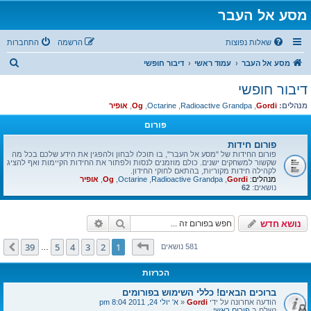
מסע אל העבר
שאלות נפוצות
הרשמה
התחברות
ח
מסע אל העבר
עמוד ראשי
דיבור חופשי
י
דיבור חופשי
פ
מנהלים:
Gordi
,
Radioactive Grandpa
,
Octarine
,
Og
,
אופיר
ו
פורום
ש
פורום חידות
פורום החידות של "מסע אל העבר", בו תוכלו לבחון ולהפגין את הידע שלכם בכל מה
שקשור למשחקים ישנים. כולם מוזמנים לנסות ולפתור את החידות הקיימות ואף להציג
לקהילה חידות מקוריות, בהתאם לחוקי החידון.
מנהלים:
Gordi
,
Radioactive Grandpa
,
Octarine
,
Og
,
אופיר
נושאים:
62
חיפוש
חיפוש מתקדם
נושא חדש
דף
1
מתוך
39
39
5
4
3
2
1
הבא
581 נושאים
…
הכרזות
ברוכים הבאים! כללי השימוש בפורומים
הודעה אחרונה על ידי
Gordi
«
א' יולי 24, 2011 8:04 pm
נשלח ב
פורום ראשי