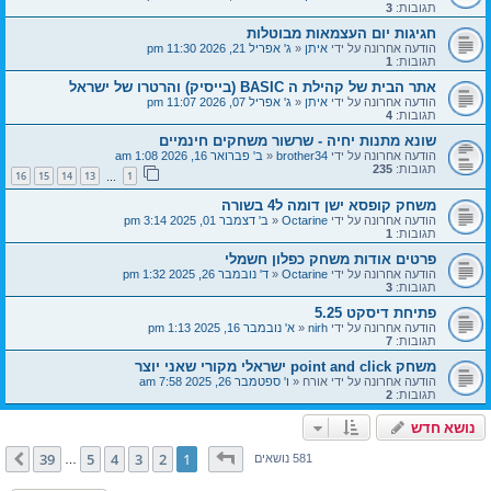
תגובות:
3
חגיגות יום העצמאות מבוטלות
הודעה אחרונה על ידי
איתן
«
ג' אפריל 21, 2026 11:30 pm
תגובות:
1
אתר הבית של קהילת ה BASIC (בייסיק) והרטרו של ישראל
הודעה אחרונה על ידי
איתן
«
ג' אפריל 07, 2026 11:07 pm
תגובות:
4
שונא מתנות יחיה - שרשור משחקים חינמיים
הודעה אחרונה על ידי
brother34
«
ב' פברואר 16, 2026 1:08 am
תגובות:
235
16
15
14
13
1
…
משחק קופסא ישן דומה ל4 בשורה
הודעה אחרונה על ידי
Octarine
«
ב' דצמבר 01, 2025 3:14 pm
תגובות:
1
פרטים אודות משחק כפלון חשמלי
הודעה אחרונה על ידי
Octarine
«
ד' נובמבר 26, 2025 1:32 pm
תגובות:
3
פתיחת דיסקט 5.25
הודעה אחרונה על ידי
nirh
«
א' נובמבר 16, 2025 1:13 pm
תגובות:
7
משחק point and click ישראלי מקורי שאני יוצר
הודעה אחרונה על ידי
אורח
«
ו' ספטמבר 26, 2025 7:58 am
תגובות:
2
נושא חדש
דף
1
מתוך
39
39
5
4
3
2
1
הבא
581 נושאים
…