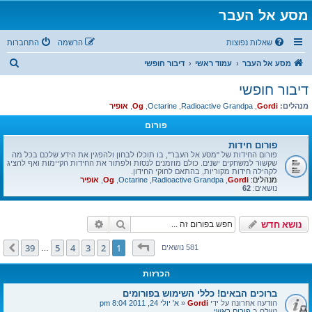
מסע אל העבר
שאלות נפוצות
הרשמה
התחברות
ח
מסע אל העבר
עמוד ראשי
דיבור חופשי
י
דיבור חופשי
פ
מנהלים:
Gordi
,
Radioactive Grandpa
,
Octarine
,
Og
,
אופיר
ו
פורום
ש
פורום חידות
פורום החידות של "מסע אל העבר", בו תוכלו לבחון ולהפגין את הידע שלכם בכל מה
שקשור למשחקים ישנים. כולם מוזמנים לנסות ולפתור את החידות הקיימות ואף להציג
לקהילה חידות מקוריות, בהתאם לחוקי החידון.
מנהלים:
Gordi
,
Radioactive Grandpa
,
Octarine
,
Og
,
אופיר
נושאים:
62
חיפוש
חיפוש מתקדם
נושא חדש
דף
1
מתוך
39
39
5
4
3
2
1
הבא
581 נושאים
…
הכרזות
ברוכים הבאים! כללי השימוש בפורומים
הודעה אחרונה על ידי
Gordi
«
א' יולי 24, 2011 8:04 pm
נשלח ב
פורום ראשי