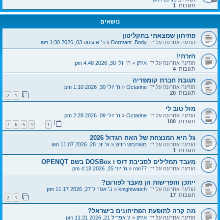
תגובות:
1
נושאים
פתיחון שמצאתי בתקליטון
הודעה אחרונה על ידי
Dormant_Body
«
ב' אוגוסט 03, 2026 1:30 am
חזרתי!
הודעה אחרונה על ידי
איתן
«
ה' יולי 30, 2026 4:48 pm
תגובות:
4
תגובת חברת קומפדיה
הודעה אחרונה על ידי
Octarine
«
ה' יולי 30, 2026 1:10 pm
תגובות:
20
2
1
מזל טוב לי
הודעה אחרונה על ידי
Octarine
«
ה' יולי 09, 2026 2:28 pm
תגובות:
100
7
6
5
4
1
…
גל היא המנצחת של האח הגדול 2026
הודעה אחרונה על ידי
משתמש חדש
«
א' יוני 28, 2026 11:07 am
תגובות:
1
מעבד תמלילים לסביבת דוס ו DOSBox בשם OPENQT
הודעה אחרונה על ידי
ron77
«
ה' יוני 25, 2026 4:18 pm
ייתכן והפרישות הן מעבר לפורום?
הודעה אחרונה על ידי
knightwatch
«
ב' אפריל 27, 2026 11:17 pm
תגובות:
17
2
1
מה קרה לתופעת הפתיחונים בישראל?
הודעה אחרונה על ידי
איתן
«
ג' אפריל 21, 2026 11:31 pm