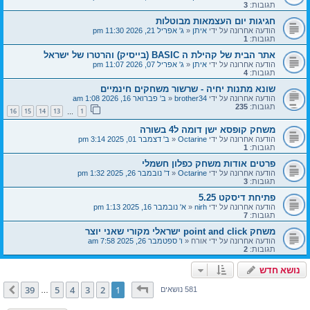
תגובות:
3
חגיגות יום העצמאות מבוטלות
הודעה אחרונה על ידי
איתן
«
ג' אפריל 21, 2026 11:30 pm
תגובות:
1
אתר הבית של קהילת ה BASIC (בייסיק) והרטרו של ישראל
הודעה אחרונה על ידי
איתן
«
ג' אפריל 07, 2026 11:07 pm
תגובות:
4
שונא מתנות יחיה - שרשור משחקים חינמיים
הודעה אחרונה על ידי
brother34
«
ב' פברואר 16, 2026 1:08 am
תגובות:
235
16
15
14
13
1
…
משחק קופסא ישן דומה ל4 בשורה
הודעה אחרונה על ידי
Octarine
«
ב' דצמבר 01, 2025 3:14 pm
תגובות:
1
פרטים אודות משחק כפלון חשמלי
הודעה אחרונה על ידי
Octarine
«
ד' נובמבר 26, 2025 1:32 pm
תגובות:
3
פתיחת דיסקט 5.25
הודעה אחרונה על ידי
nirh
«
א' נובמבר 16, 2025 1:13 pm
תגובות:
7
משחק point and click ישראלי מקורי שאני יוצר
הודעה אחרונה על ידי
אורח
«
ו' ספטמבר 26, 2025 7:58 am
תגובות:
2
נושא חדש
דף
1
מתוך
39
39
5
4
3
2
1
הבא
581 נושאים
…