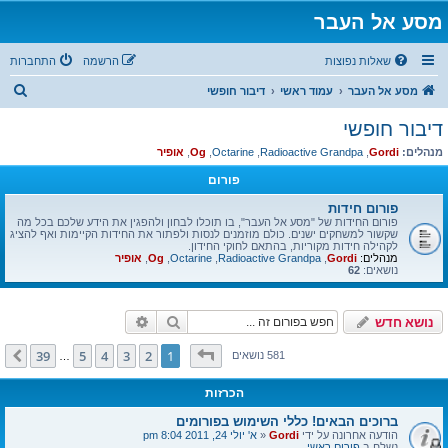
מסע אל העבר
שאלות נפוצות
הרשמה
התחברות
ח
מסע אל העבר
עמוד ראשי
דיבור חופשי
י
דיבור חופשי
פ
מנהלים:
Gordi
,
Radioactive Grandpa
,
Octarine
,
Og
,
אופיר
ו
פורום
ש
פורום חידות
פורום החידות של "מסע אל העבר", בו תוכלו לבחון ולהפגין את הידע שלכם בכל מה
שקשור למשחקים ישנים. כולם מוזמנים לנסות ולפתור את החידות הקיימות ואף להציג
לקהילה חידות מקוריות, בהתאם לחוקי החידון.
מנהלים:
Gordi
,
Radioactive Grandpa
,
Octarine
,
Og
,
אופיר
נושאים:
62
חיפוש
חיפוש מתקדם
נושא חדש
דף
1
מתוך
39
39
5
4
3
2
1
הבא
581 נושאים
…
הכרזות
ברוכים הבאים! כללי השימוש בפורומים
הודעה אחרונה על ידי
Gordi
«
א' יולי 24, 2011 8:04 pm
נשלח ב
פורום ראשי