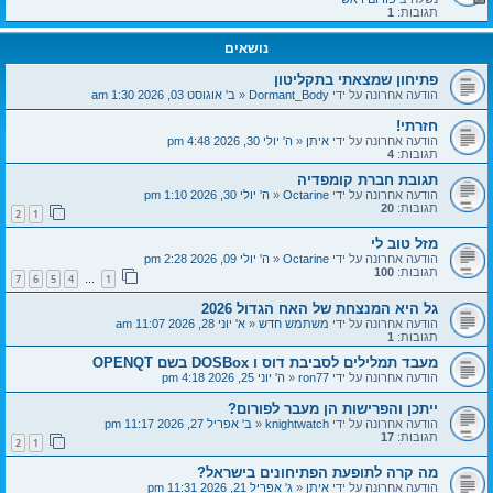
תגובות:
1
נושאים
פתיחון שמצאתי בתקליטון
הודעה אחרונה על ידי
Dormant_Body
«
ב' אוגוסט 03, 2026 1:30 am
חזרתי!
הודעה אחרונה על ידי
איתן
«
ה' יולי 30, 2026 4:48 pm
תגובות:
4
תגובת חברת קומפדיה
הודעה אחרונה על ידי
Octarine
«
ה' יולי 30, 2026 1:10 pm
תגובות:
20
2
1
מזל טוב לי
הודעה אחרונה על ידי
Octarine
«
ה' יולי 09, 2026 2:28 pm
תגובות:
100
7
6
5
4
1
…
גל היא המנצחת של האח הגדול 2026
הודעה אחרונה על ידי
משתמש חדש
«
א' יוני 28, 2026 11:07 am
תגובות:
1
מעבד תמלילים לסביבת דוס ו DOSBox בשם OPENQT
הודעה אחרונה על ידי
ron77
«
ה' יוני 25, 2026 4:18 pm
ייתכן והפרישות הן מעבר לפורום?
הודעה אחרונה על ידי
knightwatch
«
ב' אפריל 27, 2026 11:17 pm
תגובות:
17
2
1
מה קרה לתופעת הפתיחונים בישראל?
הודעה אחרונה על ידי
איתן
«
ג' אפריל 21, 2026 11:31 pm