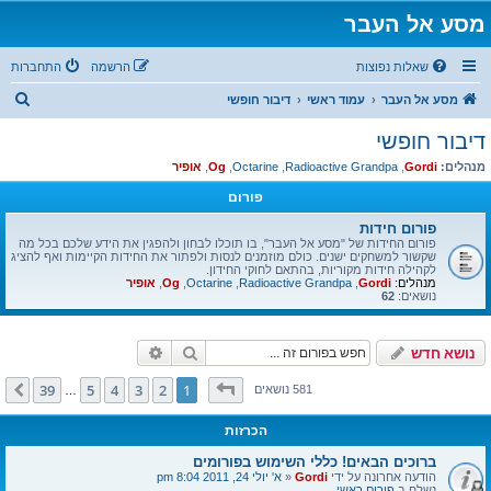
מסע אל העבר
שאלות נפוצות
הרשמה
התחברות
ח
מסע אל העבר
עמוד ראשי
דיבור חופשי
י
דיבור חופשי
פ
מנהלים:
Gordi
,
Radioactive Grandpa
,
Octarine
,
Og
,
אופיר
ו
פורום
ש
פורום חידות
פורום החידות של "מסע אל העבר", בו תוכלו לבחון ולהפגין את הידע שלכם בכל מה
שקשור למשחקים ישנים. כולם מוזמנים לנסות ולפתור את החידות הקיימות ואף להציג
לקהילה חידות מקוריות, בהתאם לחוקי החידון.
מנהלים:
Gordi
,
Radioactive Grandpa
,
Octarine
,
Og
,
אופיר
נושאים:
62
חיפוש
חיפוש מתקדם
נושא חדש
דף
1
מתוך
39
39
5
4
3
2
1
הבא
581 נושאים
…
הכרזות
ברוכים הבאים! כללי השימוש בפורומים
הודעה אחרונה על ידי
Gordi
«
א' יולי 24, 2011 8:04 pm
נשלח ב
פורום ראשי