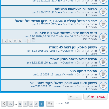
הודעה אחרונה על ידי
איתן
«
ג' אפריל 21, 2026 11:31 pm
תגובות:
3
חגיגות יום העצמאות מבוטלות
הודעה אחרונה על ידי
איתן
«
ג' אפריל 21, 2026 11:30 pm
תגובות:
1
אתר הבית של קהילת ה BASIC (בייסיק) והרטרו של ישראל
הודעה אחרונה על ידי
איתן
«
ג' אפריל 07, 2026 11:07 pm
תגובות:
4
שונא מתנות יחיה - שרשור משחקים חינמיים
הודעה אחרונה על ידי
brother34
«
ב' פברואר 16, 2026 1:08 am
תגובות:
235
16
15
14
13
1
…
משחק קופסא ישן דומה ל4 בשורה
הודעה אחרונה על ידי
Octarine
«
ב' דצמבר 01, 2025 3:14 pm
תגובות:
1
פרטים אודות משחק כפלון חשמלי
הודעה אחרונה על ידי
Octarine
«
ד' נובמבר 26, 2025 1:32 pm
תגובות:
3
פתיחת דיסקט 5.25
הודעה אחרונה על ידי
nirh
«
א' נובמבר 16, 2025 1:13 pm
תגובות:
7
משחק point and click ישראלי מקורי שאני יוצר
הודעה אחרונה על ידי
אורח
«
ו' ספטמבר 26, 2025 7:58 am
תגובות:
2
נושא חדש
דף
1
מתוך
39
39
5
4
3
2
1
הבא
581 נושאים
…