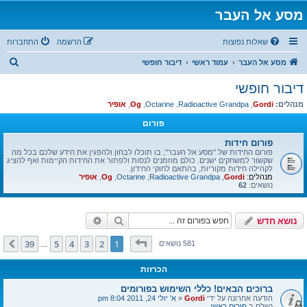
מסע אל העבר
שאלות נפוצות
הרשמה
התחברות
ח
מסע אל העבר
עמוד ראשי
דיבור חופשי
י
דיבור חופשי
פ
מנהלים:
Gordi
,
Radioactive Grandpa
,
Octarine
,
Og
,
אופיר
ו
פורום
ש
פורום חידות
פורום החידות של "מסע אל העבר", בו תוכלו לבחון ולהפגין את הידע שלכם בכל מה
שקשור למשחקים ישנים. כולם מוזמנים לנסות ולפתור את החידות הקיימות ואף להציג
לקהילה חידות מקוריות, בהתאם לחוקי החידון.
מנהלים:
Gordi
,
Radioactive Grandpa
,
Octarine
,
Og
,
אופיר
נושאים:
62
חיפוש
חיפוש מתקדם
נושא חדש
דף
1
מתוך
39
39
5
4
3
2
1
הבא
581 נושאים
…
הכרזות
ברוכים הבאים! כללי השימוש בפורומים
הודעה אחרונה על ידי
Gordi
«
א' יולי 24, 2011 8:04 pm
נשלח ב
פורום ראשי