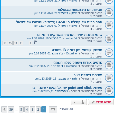
הודעה אחרונה על ידי
איתן
«
ג' אפריל 21, 2026 11:31 pm
תגובות:
3
חגיגות יום העצמאות מבוטלות
הודעה אחרונה על ידי
איתן
«
ג' אפריל 21, 2026 11:30 pm
תגובות:
1
אתר הבית של קהילת ה BASIC (בייסיק) והרטרו של ישראל
הודעה אחרונה על ידי
איתן
«
ג' אפריל 07, 2026 11:07 pm
תגובות:
4
שונא מתנות יחיה - שרשור משחקים חינמיים
הודעה אחרונה על ידי
brother34
«
ב' פברואר 16, 2026 1:08 am
תגובות:
235
16
15
14
13
1
…
משחק קופסא ישן דומה ל4 בשורה
הודעה אחרונה על ידי
Octarine
«
ב' דצמבר 01, 2025 3:14 pm
תגובות:
1
פרטים אודות משחק כפלון חשמלי
הודעה אחרונה על ידי
Octarine
«
ד' נובמבר 26, 2025 1:32 pm
תגובות:
3
פתיחת דיסקט 5.25
הודעה אחרונה על ידי
nirh
«
א' נובמבר 16, 2025 1:13 pm
תגובות:
7
משחק point and click ישראלי מקורי שאני יוצר
הודעה אחרונה על ידי
אורח
«
ו' ספטמבר 26, 2025 7:58 am
תגובות:
2
נושא חדש
דף
1
מתוך
39
39
5
4
3
2
1
הבא
581 נושאים
…