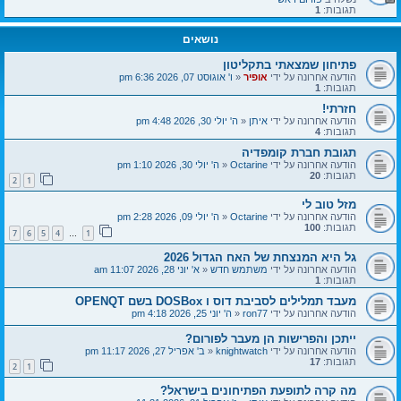
תגובות:
1
נושאים
פתיחון שמצאתי בתקליטון
הודעה אחרונה על ידי
אופיר
«
ו' אוגוסט 07, 2026 6:36 pm
תגובות:
1
חזרתי!
הודעה אחרונה על ידי
איתן
«
ה' יולי 30, 2026 4:48 pm
תגובות:
4
תגובת חברת קומפדיה
הודעה אחרונה על ידי
Octarine
«
ה' יולי 30, 2026 1:10 pm
תגובות:
20
2
1
מזל טוב לי
הודעה אחרונה על ידי
Octarine
«
ה' יולי 09, 2026 2:28 pm
תגובות:
100
7
6
5
4
1
…
גל היא המנצחת של האח הגדול 2026
הודעה אחרונה על ידי
משתמש חדש
«
א' יוני 28, 2026 11:07 am
תגובות:
1
מעבד תמלילים לסביבת דוס ו DOSBox בשם OPENQT
הודעה אחרונה על ידי
ron77
«
ה' יוני 25, 2026 4:18 pm
ייתכן והפרישות הן מעבר לפורום?
הודעה אחרונה על ידי
knightwatch
«
ב' אפריל 27, 2026 11:17 pm
תגובות:
17
2
1
מה קרה לתופעת הפתיחונים בישראל?