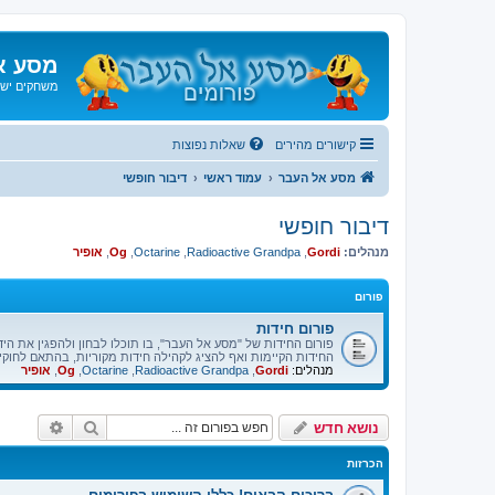
מסע א
משחקים ישנ
קישורים מהירים
שאלות נפוצות
מסע אל העבר
עמוד ראשי
דיבור חופשי
דיבור חופשי
מנהלים:
Gordi
,
Radioactive Grandpa
,
Octarine
,
Og
,
אופיר
פורום
פורום חידות
פורום החידות של "מסע אל העבר", בו תוכלו לבחון ולהפגין את ה
החידות הקיימות ואף להציג לקהילה חידות מקוריות, בהתאם לחוקי 
מנהלים:
Gordi
,
Radioactive Grandpa
,
Octarine
,
Og
,
אופיר
חיפוש
חיפוש 
נושא חדש
הכרזות