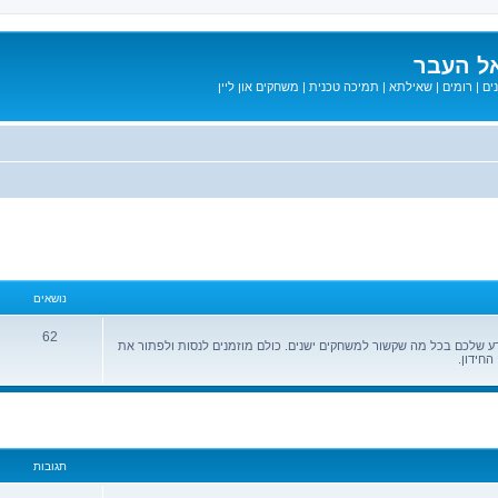
ל העבר
ים
|
רומים
|
שאילתא
|
תמיכה טכנית
|
משחקים און ליין
נושאים
62
ידע שלכם בכל מה שקשור למשחקים ישנים. כולם מוזמנים לנסות ולפתור את
החידון.
מתקדם
תגובות