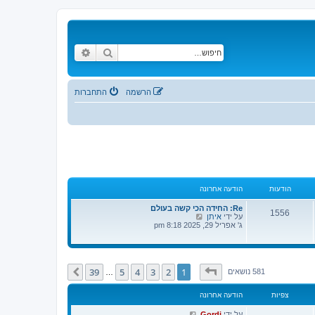
חיפוש
חיפוש מתקדם
הרשמה
התחברות
הודעות
הודעה אחרונה
Re: החידה הכי קשה בעולם
1556
צ
על ידי
איתן
פ
ג' אפריל 29, 2025 8:18 pm
ה
ב
ה
ו
ד
דף
1
מתוך
39
39
5
4
3
2
1
הבא
581 נושאים
…
ע
ה
ה
צפיות
הודעה אחרונה
א
ח
על ידי
Gordi