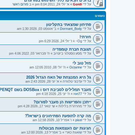
ברוכים הבאים! כללי השימוש בפורומים
על ידי
Gordi
»
א' יולי 24, 2011 8:04 pm
» ב
פורום ראשי
נושאים
פתיחון שמצאתי בתקליטון
על ידי
Dormant_Body
»
ב' אוגוסט 03, 2026 1:30 am
חזרתי!
על ידי
Og~
»
ו' יולי 24, 2026 6:29 pm
תגובת חברת קומפדיה
על ידי
מסע נוסטלגי ביוטיוב
»
ה' פברואר 03, 2022 4:06 pm
מזל טוב לי
על ידי
Octarine
»
ה' יולי 08, 2010 12:05 am
גל היא המנצחת של האח הגדול 2026
על ידי
עדכוני טלווזיה
»
א' יוני 28, 2026 2:43 am
מעבד תמלילים לסביבת דוס ו DOSBox בשם OPENQT
על ידי
ron77
»
ה' יוני 25, 2026 4:18 pm
ייתכן והפרישות הן מעבר לפורום?
על ידי
מהרהרת בלילות
»
ש' ינואר 17, 2026 4:28 pm
מה קרה לתופעת הפתיחונים בישראל?
על ידי
pixel
»
ו' אפריל 10, 2026 12:58 am
חגיגות יום העצמאות מבוטלות
על ידי
שואגת כארי
»
ב' אפריל 13, 2026 12:00 am