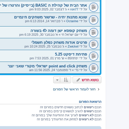
אתר הבית של קהילת ה BASIC (בייסיק) והרטרו של ישראל
על ידי
ron77
»
ג' דצמבר 02, 2025 9:03 pm
שונא מתנות יחיה - שרשור משחקים חינמיים
על ידי
Octarine
»
ו' פברואר 14, 2014 6:13 pm
משחק קופסא ישן דומה ל4 בשורה
על ידי
עם ישראל חי
»
א' נובמבר 30, 2025 6:19 pm
פרטים אודות משחק כפלון חשמלי
על ידי
Zwickel
»
ג' נובמבר 25, 2025 10:24 pm
פתיחת דיסקט 5.25
על ידי
יפתח85
»
ש' מרץ 01, 2025 7:53 pm
משחק point and click ישראלי מקורי שאני יוצר
על ידי
נדי
»
ד' ספטמבר 24, 2025 11:56 am
נושא חדש
חזור לעמוד הראשי של הפורום
הרשאות הפורום
הנכם
רשאים
לכתוב נושאים חדשים בפורום זה
הנכם
רשאים
להגיב לנושאים קיימים בפורום זה
הנכם
לא רשאים
לערוך את ההודעות שלך בפורום זה
הנכם
לא רשאים
למחוק את הודעותיך בפורום זה