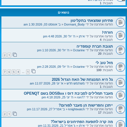
תגובות:
1
נושאים
פתיחון שמצאתי בתקליטון
הודעה אחרונה על ידי
Dormant_Body
«
ב' אוגוסט 03, 2026 1:30 am
חזרתי!
הודעה אחרונה על ידי
איתן
«
ה' יולי 30, 2026 4:48 pm
תגובות:
4
תגובת חברת קומפדיה
הודעה אחרונה על ידי
Octarine
«
ה' יולי 30, 2026 1:10 pm
תגובות:
20
2
1
מזל טוב לי
הודעה אחרונה על ידי
Octarine
«
ה' יולי 09, 2026 2:28 pm
תגובות:
100
7
6
5
4
1
…
גל היא המנצחת של האח הגדול 2026
הודעה אחרונה על ידי
משתמש חדש
«
א' יוני 28, 2026 11:07 am
תגובות:
1
מעבד תמלילים לסביבת דוס ו DOSBox בשם OPENQT
הודעה אחרונה על ידי
ron77
«
ה' יוני 25, 2026 4:18 pm
ייתכן והפרישות הן מעבר לפורום?
הודעה אחרונה על ידי
knightwatch
«
ב' אפריל 27, 2026 11:17 pm
תגובות:
17
2
1
מה קרה לתופעת הפתיחונים בישראל?
הודעה אחרונה על ידי
איתן
«
ג' אפריל 21, 2026 11:31 pm