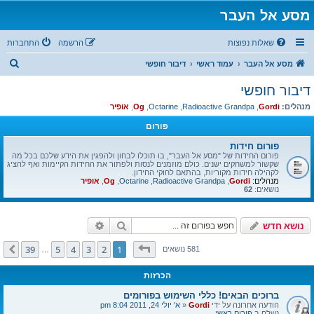
מסע אל העבר
שאלות נפוצות
הרשמה
התחברות
ח
מסע אל העבר
עמוד ראשי
דיבור חופשי
י
דיבור חופשי
פ
מנהלים:
Gordi
,
Radioactive Grandpa
,
Octarine
,
Og
,
אופיר
ו
פורום
ש
פורום חידות
פורום החידות של "מסע אל העבר", בו תוכלו לבחון ולהפגין את הידע שלכם בכל מה
שקשור למשחקים ישנים. כולם מוזמנים לנסות ולפתור את החידות הקיימות ואף להציג
לקהילה חידות מקוריות, בהתאם לחוקי החידון.
מנהלים:
Gordi
,
Radioactive Grandpa
,
Octarine
,
Og
,
אופיר
נושאים:
62
חיפוש
חיפוש מתקדם
נושא חדש
דף
1
מתוך
39
39
5
4
3
2
1
הבא
581 נושאים
…
הכרזות
ברוכים הבאים! כללי השימוש בפורומים
הודעה אחרונה על ידי
Gordi
«
א' יולי 24, 2011 8:04 pm
נשלח ב
פורום ראשי