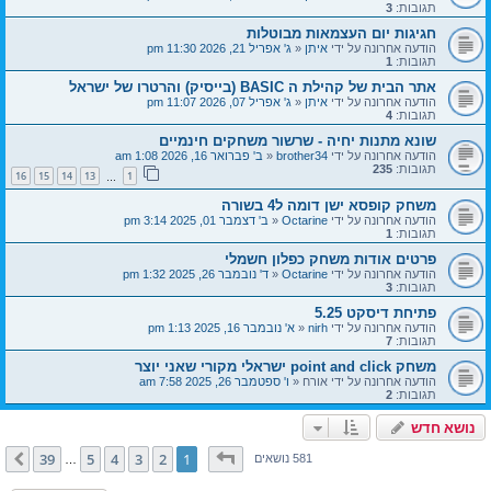
תגובות:
3
חגיגות יום העצמאות מבוטלות
הודעה אחרונה על ידי
איתן
«
ג' אפריל 21, 2026 11:30 pm
תגובות:
1
אתר הבית של קהילת ה BASIC (בייסיק) והרטרו של ישראל
הודעה אחרונה על ידי
איתן
«
ג' אפריל 07, 2026 11:07 pm
תגובות:
4
שונא מתנות יחיה - שרשור משחקים חינמיים
הודעה אחרונה על ידי
brother34
«
ב' פברואר 16, 2026 1:08 am
תגובות:
235
16
15
14
13
1
…
משחק קופסא ישן דומה ל4 בשורה
הודעה אחרונה על ידי
Octarine
«
ב' דצמבר 01, 2025 3:14 pm
תגובות:
1
פרטים אודות משחק כפלון חשמלי
הודעה אחרונה על ידי
Octarine
«
ד' נובמבר 26, 2025 1:32 pm
תגובות:
3
פתיחת דיסקט 5.25
הודעה אחרונה על ידי
nirh
«
א' נובמבר 16, 2025 1:13 pm
תגובות:
7
משחק point and click ישראלי מקורי שאני יוצר
הודעה אחרונה על ידי
אורח
«
ו' ספטמבר 26, 2025 7:58 am
תגובות:
2
נושא חדש
דף
1
מתוך
39
39
5
4
3
2
1
הבא
581 נושאים
…