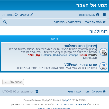
מסע אל העבר
שאלות נפוצות
הרשמה
התחברות
ח
מסע אל העבר
עמוד ראשי
רומולטור
י
רומולטור
פ
פורום
ו
ש
[ארכיון] פורום רומולטור
[ארכיון] (לשעבר) הפורום הראשי של פינת האמולטורים. הערות, בקשות לרומים,
תמיכה טכנית וכל מה ש(היה) שייך לאמולטורים - (היה) שייך גם לפה...
מנהלים:
Gordi
,
Radioactive Grandpa
,
Octarine
,
Og
,
אופיר
נושאים:
574
פורום שותף - VGFreak
קישור לפורום של VGFreak - אתר העוסק בקונסולות, רומים ואמולטורים.
עבור אל
מסע אל העבר
עמוד ראשי
כל הזמנים הם
UTC+03:00
מופעל על ידי
phpBB
® Forum Software © phpBB Limited
מבוסס על
phpBB.co.il - פורומים בעברית
. כל הזכויות שמורות © 2017 - phpBB.co.il.
מדיניות הפרטיות
|
תנאי שימוש