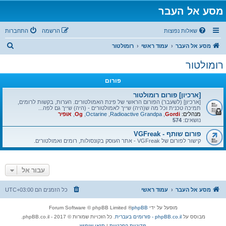
מסע אל העבר
שאלות נפוצות
הרשמה
התחברות
ח
מסע אל העבר
עמוד ראשי
רומולטור
י
רומולטור
פ
פורום
ו
ש
[ארכיון] פורום רומולטור
[ארכיון] (לשעבר) הפורום הראשי של פינת האמולטורים. הערות, בקשות לרומים,
תמיכה טכנית וכל מה ש(היה) שייך לאמולטורים - (היה) שייך גם לפה...
מנהלים:
Gordi
,
Radioactive Grandpa
,
Octarine
,
Og
,
אופיר
נושאים:
574
פורום שותף - VGFreak
קישור לפורום של VGFreak - אתר העוסק בקונסולות, רומים ואמולטורים.
עבור אל
מסע אל העבר
עמוד ראשי
כל הזמנים הם
UTC+03:00
מופעל על ידי
phpBB
® Forum Software © phpBB Limited
מבוסס על
phpBB.co.il - פורומים בעברית
. כל הזכויות שמורות © 2017 - phpBB.co.il.
מדיניות הפרטיות
|
תנאי שימוש