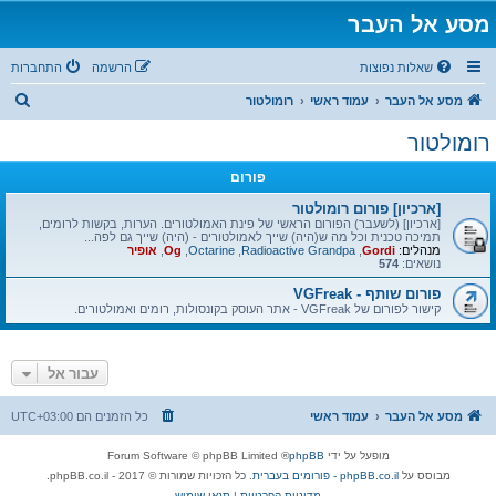
מסע אל העבר
שאלות נפוצות
הרשמה
התחברות
ח
מסע אל העבר
עמוד ראשי
רומולטור
י
רומולטור
פ
פורום
ו
ש
[ארכיון] פורום רומולטור
[ארכיון] (לשעבר) הפורום הראשי של פינת האמולטורים. הערות, בקשות לרומים,
תמיכה טכנית וכל מה ש(היה) שייך לאמולטורים - (היה) שייך גם לפה...
מנהלים:
Gordi
,
Radioactive Grandpa
,
Octarine
,
Og
,
אופיר
נושאים:
574
פורום שותף - VGFreak
קישור לפורום של VGFreak - אתר העוסק בקונסולות, רומים ואמולטורים.
עבור אל
מסע אל העבר
עמוד ראשי
כל הזמנים הם
UTC+03:00
מופעל על ידי
phpBB
® Forum Software © phpBB Limited
מבוסס על
phpBB.co.il - פורומים בעברית
. כל הזכויות שמורות © 2017 - phpBB.co.il.
מדיניות הפרטיות
|
תנאי שימוש