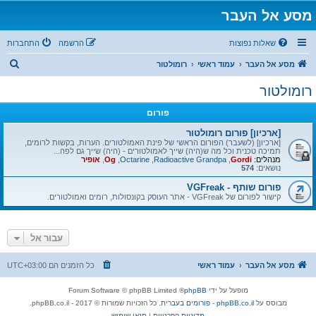
מסע אל העבר
שאלות נפוצות
הרשמה
התחברות
ח
מסע אל העבר
עמוד ראשי
רומולטור
י
רומולטור
פ
פורום
ו
ש
[ארכיון] פורום רומולטור
[ארכיון] (לשעבר) הפורום הראשי של פינת האמולטורים. הערות, בקשות לרומים,
תמיכה טכנית וכל מה ש(היה) שייך לאמולטורים - (היה) שייך גם לפה...
מנהלים:
Gordi
,
Radioactive Grandpa
,
Octarine
,
Og
,
אופיר
נושאים:
574
פורום שותף - VGFreak
קישור לפורום של VGFreak - אתר העוסק בקונסולות, רומים ואמולטורים.
עבור אל
מסע אל העבר
עמוד ראשי
כל הזמנים הם
UTC+03:00
מופעל על ידי
phpBB
® Forum Software © phpBB Limited
מבוסס על
phpBB.co.il - פורומים בעברית
. כל הזכויות שמורות © 2017 - phpBB.co.il.
מדיניות הפרטיות
|
תנאי שימוש