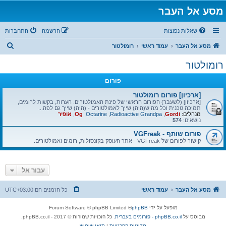
מסע אל העבר
שאלות נפוצות
הרשמה
התחברות
ח
מסע אל העבר
עמוד ראשי
רומולטור
י
רומולטור
פ
פורום
ו
ש
[ארכיון] פורום רומולטור
[ארכיון] (לשעבר) הפורום הראשי של פינת האמולטורים. הערות, בקשות לרומים,
תמיכה טכנית וכל מה ש(היה) שייך לאמולטורים - (היה) שייך גם לפה...
מנהלים:
Gordi
,
Radioactive Grandpa
,
Octarine
,
Og
,
אופיר
נושאים:
574
פורום שותף - VGFreak
קישור לפורום של VGFreak - אתר העוסק בקונסולות, רומים ואמולטורים.
עבור אל
מסע אל העבר
עמוד ראשי
כל הזמנים הם
UTC+03:00
מופעל על ידי
phpBB
® Forum Software © phpBB Limited
מבוסס על
phpBB.co.il - פורומים בעברית
. כל הזכויות שמורות © 2017 - phpBB.co.il.
מדיניות הפרטיות
|
תנאי שימוש