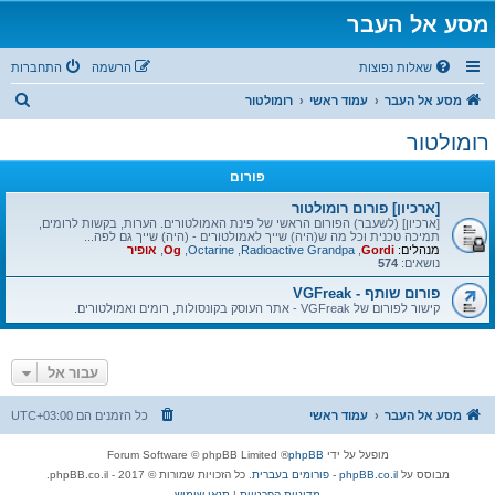
מסע אל העבר
שאלות נפוצות
הרשמה
התחברות
ח
מסע אל העבר
עמוד ראשי
רומולטור
י
רומולטור
פ
פורום
ו
ש
[ארכיון] פורום רומולטור
[ארכיון] (לשעבר) הפורום הראשי של פינת האמולטורים. הערות, בקשות לרומים,
תמיכה טכנית וכל מה ש(היה) שייך לאמולטורים - (היה) שייך גם לפה...
מנהלים:
Gordi
,
Radioactive Grandpa
,
Octarine
,
Og
,
אופיר
נושאים:
574
פורום שותף - VGFreak
קישור לפורום של VGFreak - אתר העוסק בקונסולות, רומים ואמולטורים.
עבור אל
מסע אל העבר
עמוד ראשי
כל הזמנים הם
UTC+03:00
מופעל על ידי
phpBB
® Forum Software © phpBB Limited
מבוסס על
phpBB.co.il - פורומים בעברית
. כל הזכויות שמורות © 2017 - phpBB.co.il.
מדיניות הפרטיות
|
תנאי שימוש