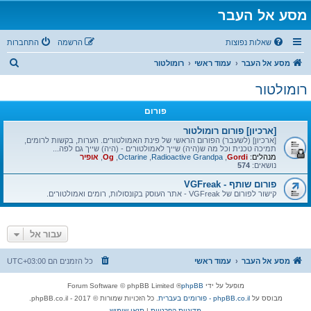
מסע אל העבר
שאלות נפוצות
הרשמה
התחברות
ח
מסע אל העבר
עמוד ראשי
רומולטור
י
רומולטור
פ
פורום
ו
ש
[ארכיון] פורום רומולטור
[ארכיון] (לשעבר) הפורום הראשי של פינת האמולטורים. הערות, בקשות לרומים,
תמיכה טכנית וכל מה ש(היה) שייך לאמולטורים - (היה) שייך גם לפה...
מנהלים:
Gordi
,
Radioactive Grandpa
,
Octarine
,
Og
,
אופיר
נושאים:
574
פורום שותף - VGFreak
קישור לפורום של VGFreak - אתר העוסק בקונסולות, רומים ואמולטורים.
עבור אל
מסע אל העבר
עמוד ראשי
כל הזמנים הם
UTC+03:00
מופעל על ידי
phpBB
® Forum Software © phpBB Limited
מבוסס על
phpBB.co.il - פורומים בעברית
. כל הזכויות שמורות © 2017 - phpBB.co.il.
מדיניות הפרטיות
|
תנאי שימוש