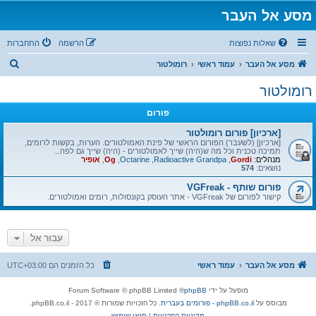
מסע אל העבר
שאלות נפוצות
הרשמה
התחברות
ח
מסע אל העבר
עמוד ראשי
רומולטור
י
רומולטור
פ
פורום
ו
ש
[ארכיון] פורום רומולטור
[ארכיון] (לשעבר) הפורום הראשי של פינת האמולטורים. הערות, בקשות לרומים,
תמיכה טכנית וכל מה ש(היה) שייך לאמולטורים - (היה) שייך גם לפה...
מנהלים:
Gordi
,
Radioactive Grandpa
,
Octarine
,
Og
,
אופיר
נושאים:
574
פורום שותף - VGFreak
קישור לפורום של VGFreak - אתר העוסק בקונסולות, רומים ואמולטורים.
עבור אל
מסע אל העבר
עמוד ראשי
כל הזמנים הם
UTC+03:00
מופעל על ידי
phpBB
® Forum Software © phpBB Limited
מבוסס על
phpBB.co.il - פורומים בעברית
. כל הזכויות שמורות © 2017 - phpBB.co.il.
מדיניות הפרטיות
|
תנאי שימוש