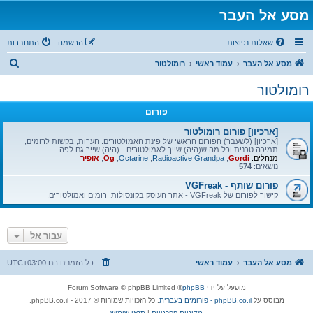
מסע אל העבר
שאלות נפוצות
הרשמה
התחברות
ח
מסע אל העבר
עמוד ראשי
רומולטור
י
רומולטור
פ
פורום
ו
ש
[ארכיון] פורום רומולטור
[ארכיון] (לשעבר) הפורום הראשי של פינת האמולטורים. הערות, בקשות לרומים,
תמיכה טכנית וכל מה ש(היה) שייך לאמולטורים - (היה) שייך גם לפה...
מנהלים:
Gordi
,
Radioactive Grandpa
,
Octarine
,
Og
,
אופיר
נושאים:
574
פורום שותף - VGFreak
קישור לפורום של VGFreak - אתר העוסק בקונסולות, רומים ואמולטורים.
עבור אל
מסע אל העבר
עמוד ראשי
כל הזמנים הם
UTC+03:00
מופעל על ידי
phpBB
® Forum Software © phpBB Limited
מבוסס על
phpBB.co.il - פורומים בעברית
. כל הזכויות שמורות © 2017 - phpBB.co.il.
מדיניות הפרטיות
|
תנאי שימוש