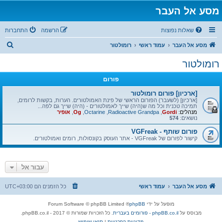
מסע אל העבר
שאלות נפוצות
הרשמה
התחברות
ח
מסע אל העבר
עמוד ראשי
רומולטור
י
רומולטור
פ
פורום
ו
ש
[ארכיון] פורום רומולטור
[ארכיון] (לשעבר) הפורום הראשי של פינת האמולטורים. הערות, בקשות לרומים,
תמיכה טכנית וכל מה ש(היה) שייך לאמולטורים - (היה) שייך גם לפה...
מנהלים:
Gordi
,
Radioactive Grandpa
,
Octarine
,
Og
,
אופיר
נושאים:
574
פורום שותף - VGFreak
קישור לפורום של VGFreak - אתר העוסק בקונסולות, רומים ואמולטורים.
עבור אל
מסע אל העבר
עמוד ראשי
כל הזמנים הם
UTC+03:00
מופעל על ידי
phpBB
® Forum Software © phpBB Limited
מבוסס על
phpBB.co.il - פורומים בעברית
. כל הזכויות שמורות © 2017 - phpBB.co.il.
מדיניות הפרטיות
|
תנאי שימוש