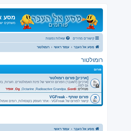
מסע א
משחקים ישנ
קישורים מהירים
שאלות נפוצות
מסע אל העבר
עמוד ראשי
רומולטור
רומולטור
פורום
[ארכיון] פורום רומולטור
[ארכיון] (לשעבר) הפורום הראשי של פינת האמולטורים. הערות, בק
גם לפה...
מנהלים:
Gordi
,
Radioactive Grandpa
,
Octarine
,
Og
,
אופיר
פורום שותף - VGFreak
קישור לפורום של VGFreak - אתר העוסק בקונסולות, רומים ואמולטורים.
מסע אל העבר
עמוד ראשי