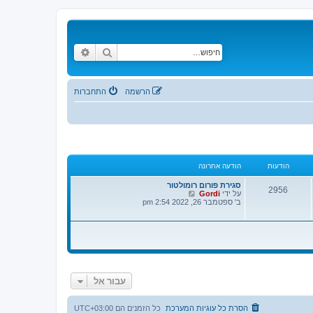
חיפוש
חיפוש מתקדם
הרשמה
התחברות
הודעות
הודעה אחרונה
סגירת פורום רומולטור
2956
צ
על ידי
Gordi
פ
ב' ספטמבר 26, 2022 2:54 pm
ה
ב
ה
ו
ד
ע
ה
ה
א
עבור אל
ח
ר
ו
הסרת כל עוגיות המערכת
כל הזמנים הם
UTC+03:00
נ