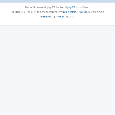
מופעל על ידי
phpBB
® Forum Software © phpBB Limited
מבוסס על
phpBB.co.il - פורומים בעברית
. כל הזכויות שמורות © 2017 - phpBB.co.il.
מדיניות הפרטיות
|
תנאי שימוש