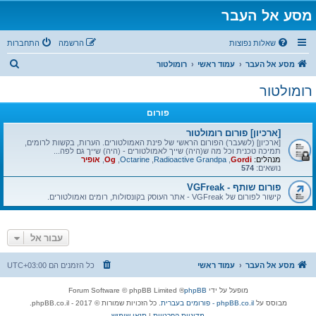
מסע אל העבר
שאלות נפוצות
הרשמה
התחברות
ח
מסע אל העבר
עמוד ראשי
רומולטור
י
רומולטור
פ
פורום
ו
ש
[ארכיון] פורום רומולטור
[ארכיון] (לשעבר) הפורום הראשי של פינת האמולטורים. הערות, בקשות לרומים,
תמיכה טכנית וכל מה ש(היה) שייך לאמולטורים - (היה) שייך גם לפה...
מנהלים:
Gordi
,
Radioactive Grandpa
,
Octarine
,
Og
,
אופיר
נושאים:
574
פורום שותף - VGFreak
קישור לפורום של VGFreak - אתר העוסק בקונסולות, רומים ואמולטורים.
עבור אל
מסע אל העבר
עמוד ראשי
כל הזמנים הם
UTC+03:00
מופעל על ידי
phpBB
® Forum Software © phpBB Limited
מבוסס על
phpBB.co.il - פורומים בעברית
. כל הזכויות שמורות © 2017 - phpBB.co.il.
מדיניות הפרטיות
|
תנאי שימוש