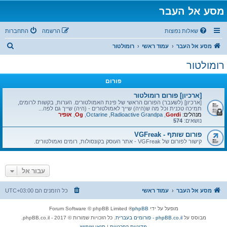
מסע אל העבר
שאלות נפוצות
הרשמה
התחברות
ח
מסע אל העבר
עמוד ראשי
רומולטור
י
רומולטור
פ
פורום
ו
ש
[ארכיון] פורום רומולטור
[ארכיון] (לשעבר) הפורום הראשי של פינת האמולטורים. הערות, בקשות לרומים,
תמיכה טכנית וכל מה ש(היה) שייך לאמולטורים - (היה) שייך גם לפה...
מנהלים:
Gordi
,
Radioactive Grandpa
,
Octarine
,
Og
,
אופיר
נושאים:
574
פורום שותף - VGFreak
קישור לפורום של VGFreak - אתר העוסק בקונסולות, רומים ואמולטורים.
עבור אל
מסע אל העבר
עמוד ראשי
כל הזמנים הם
UTC+03:00
מופעל על ידי
phpBB
® Forum Software © phpBB Limited
מבוסס על
phpBB.co.il - פורומים בעברית
. כל הזכויות שמורות © 2017 - phpBB.co.il.
מדיניות הפרטיות
|
תנאי שימוש