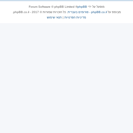
מופעל על ידי
phpBB
® Forum Software © phpBB Limited
מבוסס על
phpBB.co.il - פורומים בעברית
. כל הזכויות שמורות © 2017 - phpBB.co.il.
מדיניות הפרטיות
|
תנאי שימוש