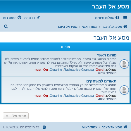
מסע אל העבר
שאלות נפוצות
הרשמה
התחברות
ח
מסע אל העבר
עמוד ראשי
מסע אל העבר
י
מסע אל העבר
פ
פורום
ו
ש
פורום ראשי
הפורום הראשי של האתר. מחפשים קישור למשחק אבוד? מנסים להפעיל משחק ולא
מצליחים? מצאתם קישור לא פעיל? נתקעתם במהלך משחק ואתם זקוקים לעזרה? יש
לכם חידוש/הערה/הארה? זה המקום בשבילכם!
מנהלים:
Gordi
,
Radioactive Grandpa
,
Octarine
,
Og
,
אופיר
נושאים:
6787
תאורים למשחקים
מחפשים את "הכדור הקופץ ההוא"? מתגעגעים ל"משחק עם הטנקים"? כתבו פה
תאור של המשחק ונעשה הכל כדי לגלות את השם הלועזי שלו - ובכך לעזור לכם
למצוא אותו...
מנהלים:
Gordi
,
Radioactive Grandpa
,
Octarine
,
Og
,
אופיר
נושאים:
4856
עבור אל
מסע אל העבר
עמוד ראשי
כל הזמנים הם
UTC+03:00