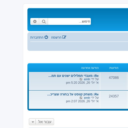
חיפוש
חיפוש מתקדם
הרשמה
התחברות
הודעות
הודעה אחרונה
Re: מעבדי תמלילים ישנים עם תמ…
47086
צ
על ידי
emh
פ
א' יולי 26, 2026 5:20 pm
ה
ב
ה
Re: משחק קווסט על בחורה שצריכ…
24357
ו
צ
על ידי
emh
ד
פ
א' יולי 26, 2026 2:07 pm
ע
ה
ה
ב
ה
ה
א
ו
ח
ד
ר
עבור אל
ע
ו
ה
נ