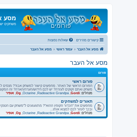
מסע א
משחקים ישנ
קישורים מהירים
שאלות נפוצות
מסע אל העבר
עמוד ראשי
מסע אל העבר
מסע אל העבר
פורום
פורום ראשי
הפורום הראשי של האתר. מחפשים קישור למשחק אבוד? מנסים ל
משחק ואתם זקוקים לעזרה? יש לכם חידוש/הערה/הארה? זה המקום
מנהלים:
Gordi
,
Radioactive Grandpa
,
Octarine
,
Og
,
אופיר
תאורים למשחקים
מחפשים את "הכדור הקופץ ההוא"? מתגעגעים ל"משחק עם הטנקים"
ובכך לעזור לכם למצוא אותו...
מנהלים:
Gordi
,
Radioactive Grandpa
,
Octarine
,
Og
,
אופיר