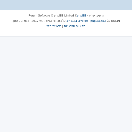
מופעל על ידי
phpBB
® Forum Software © phpBB Limited
מבוסס על
phpBB.co.il - פורומים בעברית
. כל הזכויות שמורות © 2017 - phpBB.co.il.
מדיניות הפרטיות
|
תנאי שימוש