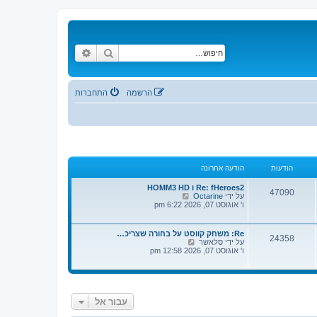
חיפוש
חיפוש מתקדם
הרשמה
התחברות
הודעות
הודעה אחרונה
Re: fHeroes2 ו HOMM3 HD
47090
צ
על ידי
Octarine
פ
ו' אוגוסט 07, 2026 6:22 pm
ה
ב
ה
Re: משחק קווסט על בחורה שצריכ…
24358
ו
צ
על ידי
סלאשר
ד
פ
ו' אוגוסט 07, 2026 12:58 pm
ע
ה
ה
ב
ה
ה
א
ו
ח
ד
ר
עבור אל
ע
ו
ה
נ