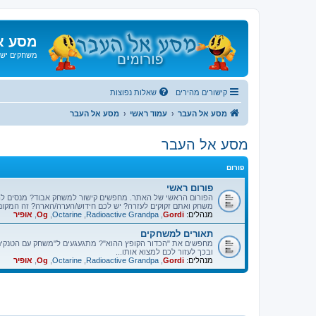
מסע א
משחקים ישנ
קישורים מהירים
שאלות נפוצות
מסע אל העבר
עמוד ראשי
מסע אל העבר
מסע אל העבר
פורום
פורום ראשי
הפורום הראשי של האתר. מחפשים קישור למשחק אבוד? מנסים ל
משחק ואתם זקוקים לעזרה? יש לכם חידוש/הערה/הארה? זה המקום
מנהלים:
Gordi
,
Radioactive Grandpa
,
Octarine
,
Og
,
אופיר
תאורים למשחקים
מחפשים את "הכדור הקופץ ההוא"? מתגעגעים ל"משחק עם הטנקים"
ובכך לעזור לכם למצוא אותו...
מנהלים:
Gordi
,
Radioactive Grandpa
,
Octarine
,
Og
,
אופיר