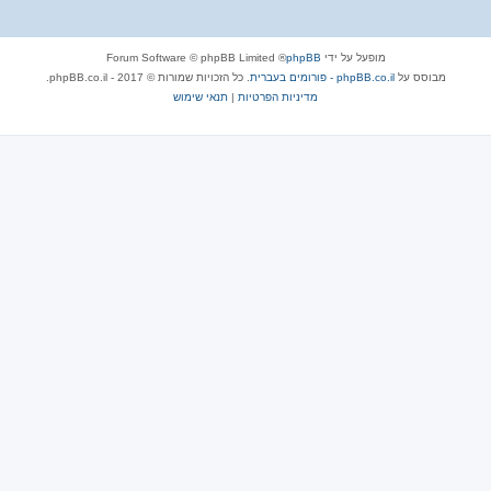
מופעל על ידי
phpBB
® Forum Software © phpBB Limited
מבוסס על
phpBB.co.il - פורומים בעברית
. כל הזכויות שמורות © 2017 - phpBB.co.il.
מדיניות הפרטיות
|
תנאי שימוש