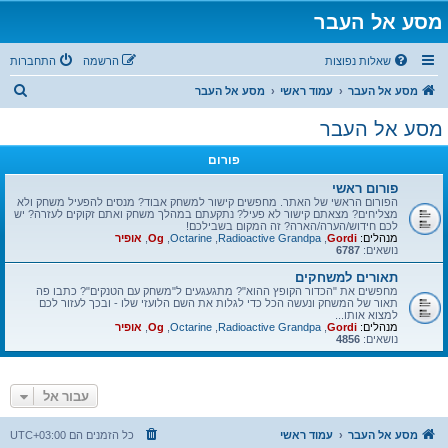
מסע אל העבר
שאלות נפוצות
הרשמה
התחברות
ח
מסע אל העבר
עמוד ראשי
מסע אל העבר
י
מסע אל העבר
פ
פורום
ו
ש
פורום ראשי
הפורום הראשי של האתר. מחפשים קישור למשחק אבוד? מנסים להפעיל משחק ולא
מצליחים? מצאתם קישור לא פעיל? נתקעתם במהלך משחק ואתם זקוקים לעזרה? יש
לכם חידוש/הערה/הארה? זה המקום בשבילכם!
מנהלים:
Gordi
,
Radioactive Grandpa
,
Octarine
,
Og
,
אופיר
נושאים:
6787
תאורים למשחקים
מחפשים את "הכדור הקופץ ההוא"? מתגעגעים ל"משחק עם הטנקים"? כתבו פה
תאור של המשחק ונעשה הכל כדי לגלות את השם הלועזי שלו - ובכך לעזור לכם
למצוא אותו...
מנהלים:
Gordi
,
Radioactive Grandpa
,
Octarine
,
Og
,
אופיר
נושאים:
4856
עבור אל
מסע אל העבר
עמוד ראשי
כל הזמנים הם
UTC+03:00