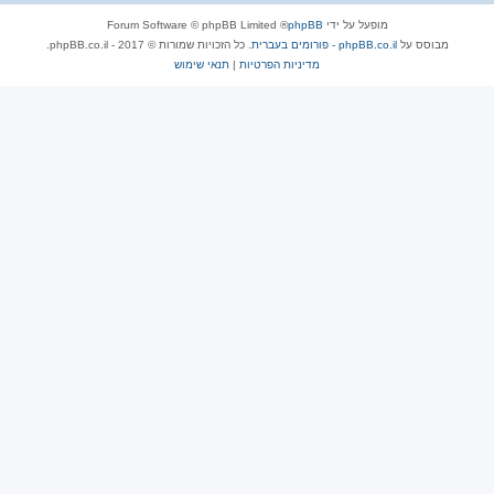
מופעל על ידי
phpBB
® Forum Software © phpBB Limited
מבוסס על
phpBB.co.il - פורומים בעברית
. כל הזכויות שמורות © 2017 - phpBB.co.il.
מדיניות הפרטיות
|
תנאי שימוש