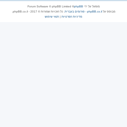
מופעל על ידי
phpBB
® Forum Software © phpBB Limited
מבוסס על
phpBB.co.il - פורומים בעברית
. כל הזכויות שמורות © 2017 - phpBB.co.il.
מדיניות הפרטיות
|
תנאי שימוש