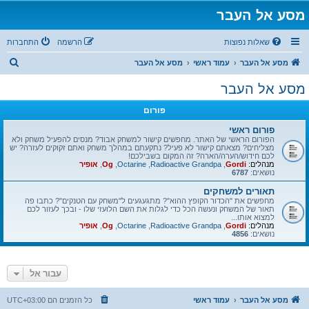
מסע אל העבר
שאלות נפוצות
הרשמה
התחברות
ח
מסע אל העבר
עמוד ראשי
מסע אל העבר
י
מסע אל העבר
פ
פורום
ו
ש
פורום ראשי
הפורום הראשי של האתר. מחפשים קישור למשחק אבוד? מנסים להפעיל משחק ולא
מצליחים? מצאתם קישור לא פעיל? נתקעתם במהלך משחק ואתם זקוקים לעזרה? יש
לכם חידוש/הערה/הארה? זה המקום בשבילכם!
מנהלים:
Gordi
,
Radioactive Grandpa
,
Octarine
,
Og
,
אופיר
נושאים:
6787
תאורים למשחקים
מחפשים את "הכדור הקופץ ההוא"? מתגעגעים ל"משחק עם הטנקים"? כתבו פה
תאור של המשחק ונעשה הכל כדי לגלות את השם הלועזי שלו - ובכך לעזור לכם
למצוא אותו...
מנהלים:
Gordi
,
Radioactive Grandpa
,
Octarine
,
Og
,
אופיר
נושאים:
4856
עבור אל
מסע אל העבר
עמוד ראשי
כל הזמנים הם
UTC+03:00