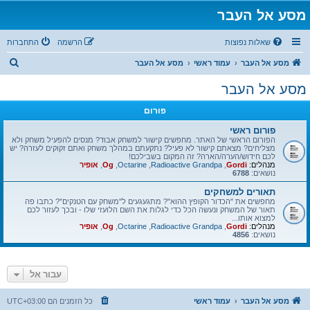
מסע אל העבר
שאלות נפוצות
הרשמה
התחברות
ח
מסע אל העבר
עמוד ראשי
מסע אל העבר
י
מסע אל העבר
פ
פורום
ו
ש
פורום ראשי
הפורום הראשי של האתר. מחפשים קישור למשחק אבוד? מנסים להפעיל משחק ולא
מצליחים? מצאתם קישור לא פעיל? נתקעתם במהלך משחק ואתם זקוקים לעזרה? יש
לכם חידוש/הערה/הארה? זה המקום בשבילכם!
מנהלים:
Gordi
,
Radioactive Grandpa
,
Octarine
,
Og
,
אופיר
נושאים:
6788
תאורים למשחקים
מחפשים את "הכדור הקופץ ההוא"? מתגעגעים ל"משחק עם הטנקים"? כתבו פה
תאור של המשחק ונעשה הכל כדי לגלות את השם הלועזי שלו - ובכך לעזור לכם
למצוא אותו...
מנהלים:
Gordi
,
Radioactive Grandpa
,
Octarine
,
Og
,
אופיר
נושאים:
4856
עבור אל
מסע אל העבר
עמוד ראשי
כל הזמנים הם
UTC+03:00