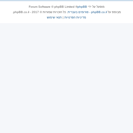
מופעל על ידי
phpBB
® Forum Software © phpBB Limited
מבוסס על
phpBB.co.il - פורומים בעברית
. כל הזכויות שמורות © 2017 - phpBB.co.il.
מדיניות הפרטיות
|
תנאי שימוש