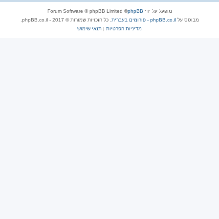
מופעל על ידי
phpBB
® Forum Software © phpBB Limited
מבוסס על
phpBB.co.il - פורומים בעברית
. כל הזכויות שמורות © 2017 - phpBB.co.il.
מדיניות הפרטיות
|
תנאי שימוש