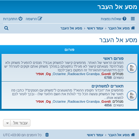
מסע אל העבר
שאלות נפוצות
הרשמה
התחברות
ח
מסע אל העבר
עמוד ראשי
מסע אל העבר
י
מסע אל העבר
פ
פורום
ו
ש
פורום ראשי
הפורום הראשי של האתר. מחפשים קישור למשחק אבוד? מנסים להפעיל משחק ולא
מצליחים? מצאתם קישור לא פעיל? נתקעתם במהלך משחק ואתם זקוקים לעזרה? יש
לכם חידוש/הערה/הארה? זה המקום בשבילכם!
מנהלים:
Gordi
,
Radioactive Grandpa
,
Octarine
,
Og
,
אופיר
נושאים:
6788
תאורים למשחקים
מחפשים את "הכדור הקופץ ההוא"? מתגעגעים ל"משחק עם הטנקים"? כתבו פה
תאור של המשחק ונעשה הכל כדי לגלות את השם הלועזי שלו - ובכך לעזור לכם
למצוא אותו...
מנהלים:
Gordi
,
Radioactive Grandpa
,
Octarine
,
Og
,
אופיר
נושאים:
4856
עבור אל
מסע אל העבר
עמוד ראשי
כל הזמנים הם
UTC+03:00