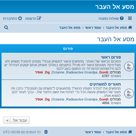
מסע אל העבר
שאלות נפוצות
הרשמה
התחברות
ח
מסע אל העבר
עמוד ראשי
מסע אל העבר
י
מסע אל העבר
פ
פורום
ו
ש
פורום ראשי
הפורום הראשי של האתר. מחפשים קישור למשחק אבוד? מנסים להפעיל משחק ולא
מצליחים? מצאתם קישור לא פעיל? נתקעתם במהלך משחק ואתם זקוקים לעזרה? יש
לכם חידוש/הערה/הארה? זה המקום בשבילכם!
מנהלים:
Gordi
,
Radioactive Grandpa
,
Octarine
,
Og
,
אופיר
נושאים:
6787
תאורים למשחקים
מחפשים את "הכדור הקופץ ההוא"? מתגעגעים ל"משחק עם הטנקים"? כתבו פה
תאור של המשחק ונעשה הכל כדי לגלות את השם הלועזי שלו - ובכך לעזור לכם
למצוא אותו...
מנהלים:
Gordi
,
Radioactive Grandpa
,
Octarine
,
Og
,
אופיר
נושאים:
4856
עבור אל
מסע אל העבר
עמוד ראשי
כל הזמנים הם
UTC+03:00