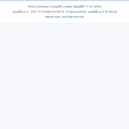
מופעל על ידי
phpBB
® Forum Software © phpBB Limited
מבוסס על
phpBB.co.il - פורומים בעברית
. כל הזכויות שמורות © 2017 - phpBB.co.il.
מדיניות הפרטיות
|
תנאי שימוש