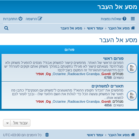
מסע אל העבר
שאלות נפוצות
הרשמה
התחברות
ח
מסע אל העבר
עמוד ראשי
מסע אל העבר
י
מסע אל העבר
פ
פורום
ו
ש
פורום ראשי
הפורום הראשי של האתר. מחפשים קישור למשחק אבוד? מנסים להפעיל משחק ולא
מצליחים? מצאתם קישור לא פעיל? נתקעתם במהלך משחק ואתם זקוקים לעזרה? יש
לכם חידוש/הערה/הארה? זה המקום בשבילכם!
מנהלים:
Gordi
,
Radioactive Grandpa
,
Octarine
,
Og
,
אופיר
נושאים:
6788
תאורים למשחקים
מחפשים את "הכדור הקופץ ההוא"? מתגעגעים ל"משחק עם הטנקים"? כתבו פה
תאור של המשחק ונעשה הכל כדי לגלות את השם הלועזי שלו - ובכך לעזור לכם
למצוא אותו...
מנהלים:
Gordi
,
Radioactive Grandpa
,
Octarine
,
Og
,
אופיר
נושאים:
4856
עבור אל
מסע אל העבר
עמוד ראשי
כל הזמנים הם
UTC+03:00