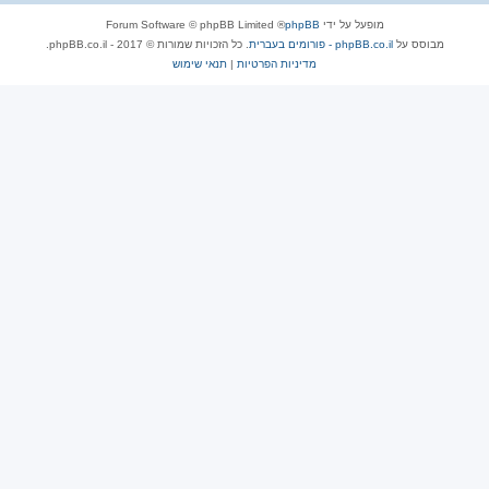
מופעל על ידי
phpBB
® Forum Software © phpBB Limited
מבוסס על
phpBB.co.il - פורומים בעברית
. כל הזכויות שמורות © 2017 - phpBB.co.il.
מדיניות הפרטיות
|
תנאי שימוש