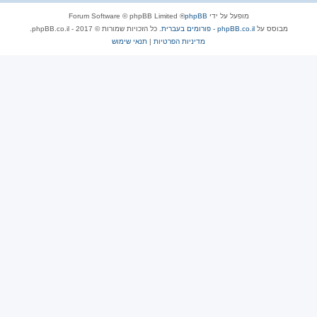
מופעל על ידי
phpBB
® Forum Software © phpBB Limited
מבוסס על
phpBB.co.il - פורומים בעברית
. כל הזכויות שמורות © 2017 - phpBB.co.il.
מדיניות הפרטיות
|
תנאי שימוש