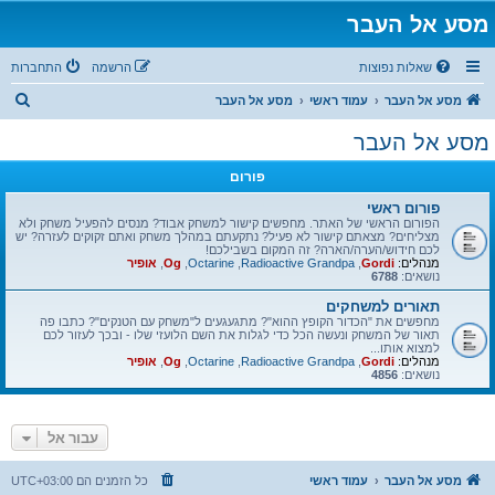
מסע אל העבר
שאלות נפוצות
הרשמה
התחברות
ח
מסע אל העבר
עמוד ראשי
מסע אל העבר
י
מסע אל העבר
פ
פורום
ו
ש
פורום ראשי
הפורום הראשי של האתר. מחפשים קישור למשחק אבוד? מנסים להפעיל משחק ולא
מצליחים? מצאתם קישור לא פעיל? נתקעתם במהלך משחק ואתם זקוקים לעזרה? יש
לכם חידוש/הערה/הארה? זה המקום בשבילכם!
מנהלים:
Gordi
,
Radioactive Grandpa
,
Octarine
,
Og
,
אופיר
נושאים:
6788
תאורים למשחקים
מחפשים את "הכדור הקופץ ההוא"? מתגעגעים ל"משחק עם הטנקים"? כתבו פה
תאור של המשחק ונעשה הכל כדי לגלות את השם הלועזי שלו - ובכך לעזור לכם
למצוא אותו...
מנהלים:
Gordi
,
Radioactive Grandpa
,
Octarine
,
Og
,
אופיר
נושאים:
4856
עבור אל
מסע אל העבר
עמוד ראשי
כל הזמנים הם
UTC+03:00