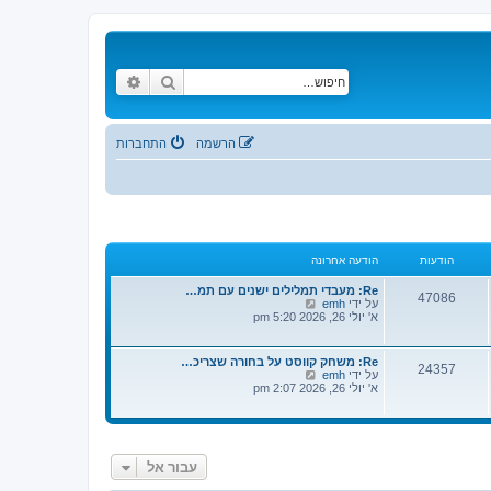
חיפוש
חיפוש מתקדם
הרשמה
התחברות
הודעות
הודעה אחרונה
Re: מעבדי תמלילים ישנים עם תמ…
47086
צ
על ידי
emh
פ
א' יולי 26, 2026 5:20 pm
ה
ב
ה
Re: משחק קווסט על בחורה שצריכ…
24357
ו
צ
על ידי
emh
ד
פ
א' יולי 26, 2026 2:07 pm
ע
ה
ה
ב
ה
ה
א
ו
ח
ד
ר
עבור אל
ע
ו
ה
נ