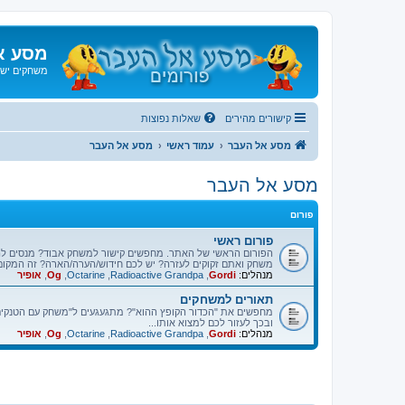
מסע א
משחקים ישנ
קישורים מהירים
שאלות נפוצות
מסע אל העבר
עמוד ראשי
מסע אל העבר
מסע אל העבר
פורום
פורום ראשי
הפורום הראשי של האתר. מחפשים קישור למשחק אבוד? מנסים ל
משחק ואתם זקוקים לעזרה? יש לכם חידוש/הערה/הארה? זה המקום
מנהלים:
Gordi
,
Radioactive Grandpa
,
Octarine
,
Og
,
אופיר
תאורים למשחקים
מחפשים את "הכדור הקופץ ההוא"? מתגעגעים ל"משחק עם הטנקים"
ובכך לעזור לכם למצוא אותו...
מנהלים:
Gordi
,
Radioactive Grandpa
,
Octarine
,
Og
,
אופיר