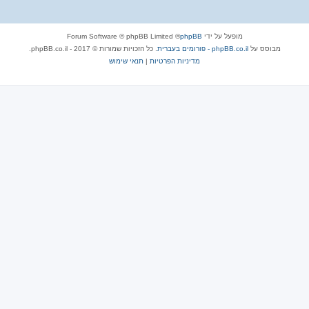
מופעל על ידי
phpBB
® Forum Software © phpBB Limited
מבוסס על
phpBB.co.il - פורומים בעברית
. כל הזכויות שמורות © 2017 - phpBB.co.il.
מדיניות הפרטיות
|
תנאי שימוש