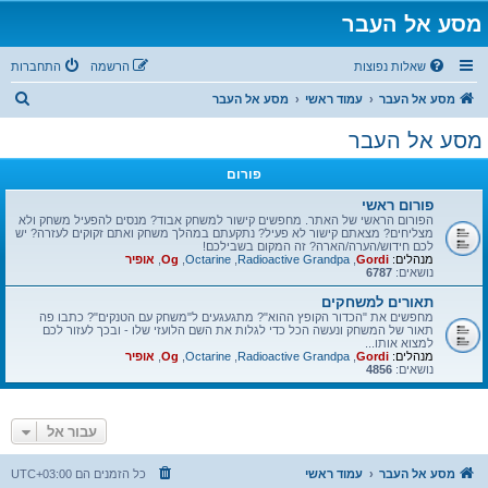
מסע אל העבר
שאלות נפוצות
הרשמה
התחברות
ח
מסע אל העבר
עמוד ראשי
מסע אל העבר
י
מסע אל העבר
פ
פורום
ו
ש
פורום ראשי
הפורום הראשי של האתר. מחפשים קישור למשחק אבוד? מנסים להפעיל משחק ולא
מצליחים? מצאתם קישור לא פעיל? נתקעתם במהלך משחק ואתם זקוקים לעזרה? יש
לכם חידוש/הערה/הארה? זה המקום בשבילכם!
מנהלים:
Gordi
,
Radioactive Grandpa
,
Octarine
,
Og
,
אופיר
נושאים:
6787
תאורים למשחקים
מחפשים את "הכדור הקופץ ההוא"? מתגעגעים ל"משחק עם הטנקים"? כתבו פה
תאור של המשחק ונעשה הכל כדי לגלות את השם הלועזי שלו - ובכך לעזור לכם
למצוא אותו...
מנהלים:
Gordi
,
Radioactive Grandpa
,
Octarine
,
Og
,
אופיר
נושאים:
4856
עבור אל
מסע אל העבר
עמוד ראשי
כל הזמנים הם
UTC+03:00