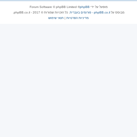
מופעל על ידי
phpBB
® Forum Software © phpBB Limited
מבוסס על
phpBB.co.il - פורומים בעברית
. כל הזכויות שמורות © 2017 - phpBB.co.il.
מדיניות הפרטיות
|
תנאי שימוש