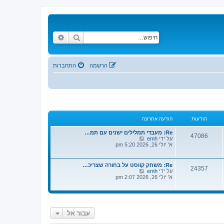
חיפוש
חיפוש מתקדם
הרשמה
התחברות
הודעות
הודעה אחרונה
Re: מעבדי תמלילים ישנים עם תמ…
47086
צ
על ידי
emh
פ
א' יולי 26, 2026 5:20 pm
ה
ב
ה
Re: משחק קווסט על בחורה שצריכ…
24357
ו
צ
על ידי
emh
ד
פ
א' יולי 26, 2026 2:07 pm
ע
ה
ה
ב
ה
ה
א
ו
ח
ד
ר
עבור אל
ע
ו
ה
נ