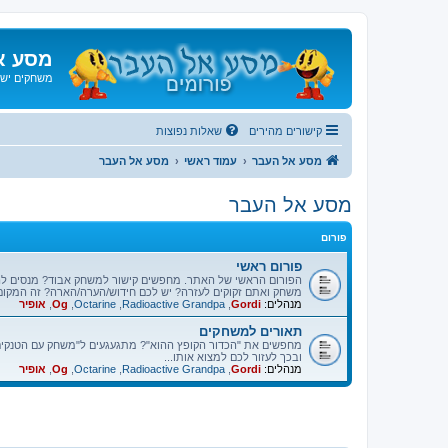
מסע א
משחקים ישנ
קישורים מהירים
שאלות נפוצות
מסע אל העבר
עמוד ראשי
מסע אל העבר
מסע אל העבר
פורום
פורום ראשי
הפורום הראשי של האתר. מחפשים קישור למשחק אבוד? מנסים ל
משחק ואתם זקוקים לעזרה? יש לכם חידוש/הערה/הארה? זה המקום
מנהלים:
Gordi
,
Radioactive Grandpa
,
Octarine
,
Og
,
אופיר
תאורים למשחקים
מחפשים את "הכדור הקופץ ההוא"? מתגעגעים ל"משחק עם הטנקים"
ובכך לעזור לכם למצוא אותו...
מנהלים:
Gordi
,
Radioactive Grandpa
,
Octarine
,
Og
,
אופיר