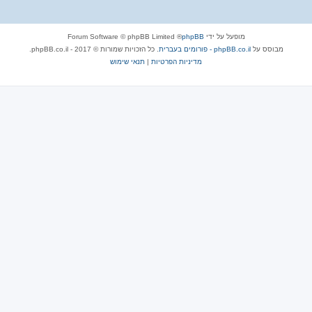
מופעל על ידי
phpBB
® Forum Software © phpBB Limited
מבוסס על
phpBB.co.il - פורומים בעברית
. כל הזכויות שמורות © 2017 - phpBB.co.il.
מדיניות הפרטיות
|
תנאי שימוש