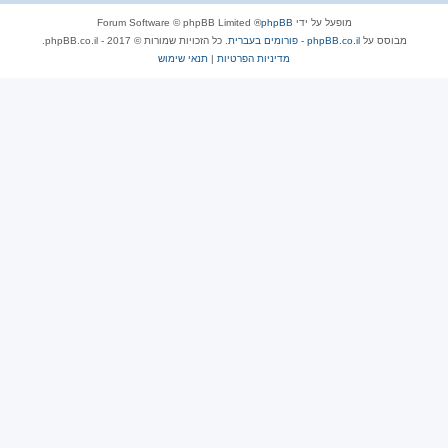
מופעל על ידי
phpBB
® Forum Software © phpBB Limited
מבוסס על
phpBB.co.il - פורומים בעברית
. כל הזכויות שמורות © 2017 - phpBB.co.il.
מדיניות הפרטיות
|
תנאי שימוש