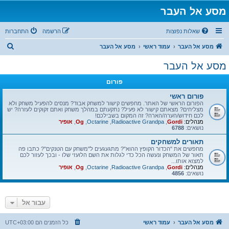
מסע אל העבר
שאלות נפוצות
הרשמה
התחברות
ח
מסע אל העבר
עמוד ראשי
מסע אל העבר
י
מסע אל העבר
פ
פורום
ו
ש
פורום ראשי
הפורום הראשי של האתר. מחפשים קישור למשחק אבוד? מנסים להפעיל משחק ולא
מצליחים? מצאתם קישור לא פעיל? נתקעתם במהלך משחק ואתם זקוקים לעזרה? יש
לכם חידוש/הערה/הארה? זה המקום בשבילכם!
מנהלים:
Gordi
,
Radioactive Grandpa
,
Octarine
,
Og
,
אופיר
נושאים:
6788
תאורים למשחקים
מחפשים את "הכדור הקופץ ההוא"? מתגעגעים ל"משחק עם הטנקים"? כתבו פה
תאור של המשחק ונעשה הכל כדי לגלות את השם הלועזי שלו - ובכך לעזור לכם
למצוא אותו...
מנהלים:
Gordi
,
Radioactive Grandpa
,
Octarine
,
Og
,
אופיר
נושאים:
4856
עבור אל
מסע אל העבר
עמוד ראשי
כל הזמנים הם
UTC+03:00