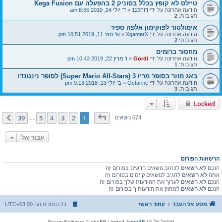
טיילס לא קופץ בכלל בסוניק 2 בהפעלה עם Kega Fusion
הודעה אחרונה על ידי
דור123
«
ד' יולי 24, 2019 8:55 am
תגובות:
2
אימולטור לפוקימון אלפה ספיר
הודעה אחרונה על ידי
XgamerX
«
ש' מאי 11, 2019 10:51 pm
תגובות:
2
מחסור ברומים
הודעה אחרונה על ידי
Gordi
«
ו' מרץ 22, 2019 10:43 pm
תגובות:
1
באג מוזר בסופר מריו 3 (Super Mario All-Stars) לסופר נינטנדו
הודעה אחרונה על ידי
Octarine
«
ב' יולי 23, 2018 9:13 pm
תגובות:
3
Locked
דף
1
מתוך
39
39
5
4
3
2
1
הבא
574 נושאים
…
עבור אל
הרשאות הפורום
הנכם
לא רשאים
לכתוב נושאים חדשים בפורום זה
אתה
לא רשאים
להגיב לנושאים קיימים בפורום זה
הנכם
לא רשאים
לערוך את ההודעות שלך בפורום זה
הנכם
לא רשאים
למחוק את הודעותיך בפורום זה
מסע אל העבר
עמוד ראשי
כל הזמנים הם
UTC+03:00
מופעל על ידי
phpBB
® Forum Software © phpBB Limited