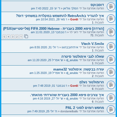
דוסבוקס
הודעה אחרונה על ידי
המלך גוליאן
«
ד' יוני 15, 2022 7:43 pm
איך להגדיר בRetroArch להתשמש במקלדת במשחקי דוס?
הודעה אחרונה על ידי
Gordi
«
ו' מאי 28, 2021 10:54 pm
תגובות:
1
[הורדה] פיפא 2000 בעברית - FIFA 2000 Hebrew (פלייסטיישן/PSX)
הודעה אחרונה על ידי
רועי לוי
«
ו' נובמבר 13, 2020 11:01 am
תגובות:
71
5
4
3
2
1
Vtech V.Smile
הודעה אחרונה על ידי
איתיחובבהוגו
«
ו' יולי 31, 2020 8:55 pm
תגובות:
1
שאלה לגבי אימולטור סיטרה
הודעה אחרונה על ידי
dj_anubis
«
ש' אפריל 25, 2020 11:20 am
תגובות:
1
עזרה בבקשה: אימולטור mame32
הודעה אחרונה על ידי
dj_anubis
«
א' אפריל 19, 2020 1:25 am
תגובות:
2
הרומולטור נעלם
הודעה אחרונה על ידי
Gordi
«
ו' נובמבר 01, 2019 7:48 pm
תגובות:
6
איך צורבים פיפא 2000 בעברית שהורדתי מהאתר.
הודעה אחרונה על ידי
dj_anubis
«
ש' יולי 27, 2019 4:16 pm
תגובות:
6
מחפש רומים לסוני 2 PAL
הודעה אחרונה על ידי
dondanielballs
«
ה' יולי 25, 2019 7:49 pm