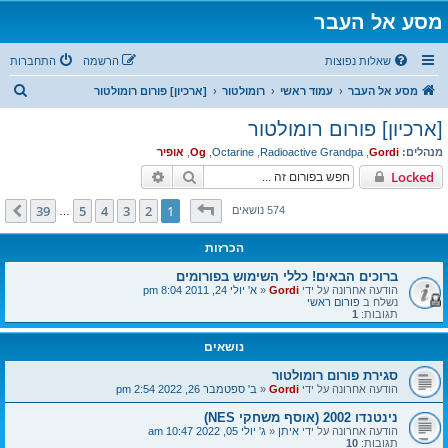
מסע אל העבר
שאלות נפוצות
הרשמה
התחברות
ח
מסע אל העבר
עמוד ראשי
רומולטור
[ארכיון] פורום רומולטור
י
[ארכיון] פורום רומולטור
פ
מנהלים:
Gordi
,
Radioactive Grandpa
,
Octarine
,
Og
,
אופיר
ו
חיפוש
חיפוש מתקדם
Locked
ש
דף
1
מתוך
39
39
5
4
3
2
1
הבא
574 נושאים
…
הכרזות
ברוכים הבאים! כללי השימוש בפורומים
הודעה אחרונה על ידי
Gordi
«
א' יולי 24, 2011 8:04 pm
נשלח ב
פורום ראשי
תגובות:
1
נושאים
סגירת פורום רומולטור
הודעה אחרונה על ידי
Gordi
«
ב' ספטמבר 26, 2022 2:54 pm
נינטנדו 2002 (אוסף משחקי NES)
הודעה אחרונה על ידי
איתן
«
ג' יולי 05, 2022 10:47 am
תגובות:
10