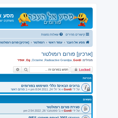
מסע א
משחקים ישנ
קישורים מהירים
שאלות נפוצות
מסע אל העבר
עמוד ראשי
רומולטור
[ארכיון] פורום רומולטור
[ארכיון] פורום רומולטור
מנהלים:
Gordi
,
Radioactive Grandpa
,
Octarine
,
Og
,
אופיר
חיפוש
חיפוש מת
Locked
הכרזות
ברוכים הבאים! כללי השימוש בפורומים
על ידי
Gordi
»
א' יולי 24, 2011 8:04 pm
» ב
פורום ראשי
נושאים
סגירת פורום רומולטור
על ידי
Gordi
»
ב' ספטמבר 26, 2022 2:54 pm
נינטנדו 2002 (אוסף משחקי NES)