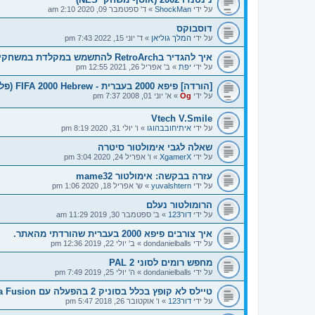
על ידי
ShockMan
»
ד' ספטמבר 09, 2020 2:10 am
דוסבוקס
על ידי
המלך גוליאן
»
ד' יוני 15, 2022 7:43 pm
איך להגדיר בRetroArch להתשמש במקלדת במשחקי דוס?
על ידי
יפת
»
ב' אפריל 26, 2021 12:55 pm
[הורדה] פיפא 2000 בעברית - FIFA 2000 Hebrew (פלייסטיישן/PSX)
על ידי
Og
»
א' יוני 01, 2008 7:37 pm
Vtech V.Smile
על ידי
איתיחובבהוגו
»
ו' יולי 31, 2020 8:19 pm
שאלה לגבי אימולטור סיטרה
על ידי
XgamerX
»
ו' אפריל 24, 2020 3:04 pm
עזרה בבקשה: אימולטור mame32
על ידי
yuvalshtern
»
ש' אפריל 18, 2020 1:06 pm
הרומולטור נעלם
על ידי
דור123
»
ב' ספטמבר 30, 2019 11:29 am
איך צורבים פיפא 2000 בעברית שהורדתי מהאתר.
על ידי
dondanielballs
»
ב' יולי 22, 2019 12:36 pm
מחפש רומים לסוני 2 PAL
על ידי
dondanielballs
»
ה' יולי 25, 2019 7:49 pm
טיילס לא קופץ בכלל בסוניק 2 בהפעלה עם Kega Fusion
על ידי
דור123
»
ו' אוקטובר 26, 2018 5:47 pm