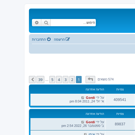
חיפוש
חיפוש מתקדם
הרשמה
התחברות
דף
1
מתוך
39
39
5
4
3
2
1
הבא
574 נושאים
…
צפיות
הודעה אחרונה
על ידי
Gordi
409541
א' יולי 24, 2011 8:04 pm
צפיות
הודעה אחרונה
על ידי
Gordi
89837
ב' ספטמבר 26, 2022 2:54 pm
על ידי
איתן