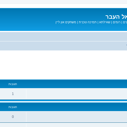
ל העבר
ים
|
רומים
|
שאילתא
|
תמיכה טכנית
|
משחקים און ליין
קדם
תגובות
1
תגובות
0