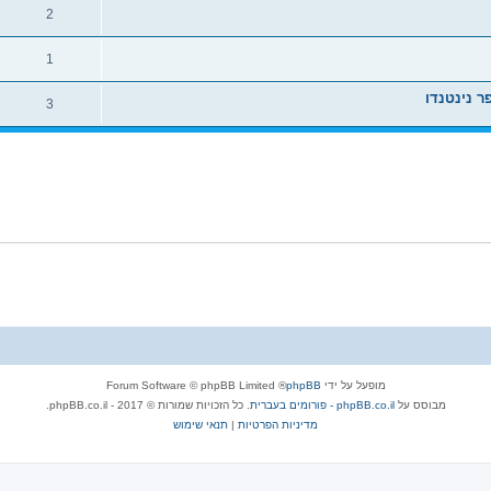
2
1
3
מופעל על ידי
phpBB
® Forum Software © phpBB Limited
מבוסס על
phpBB.co.il - פורומים בעברית
. כל הזכויות שמורות © 2017 - phpBB.co.il.
מדיניות הפרטיות
|
תנאי שימוש