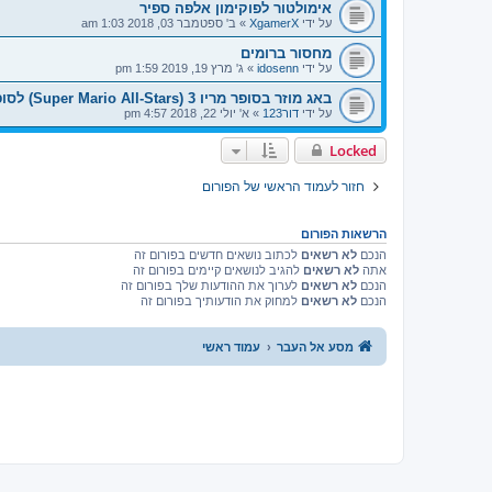
אימולטור לפוקימון אלפה ספיר
על ידי
XgamerX
»
ב' ספטמבר 03, 2018 1:03 am
מחסור ברומים
על ידי
idosenn
»
ג' מרץ 19, 2019 1:59 pm
באג מוזר בסופר מריו 3 (Super Mario All-Stars) לסופר נינטנדו
על ידי
דור123
»
א' יולי 22, 2018 4:57 pm
Locked
חזור לעמוד הראשי של הפורום
הרשאות הפורום
הנכם
לא רשאים
לכתוב נושאים חדשים בפורום זה
אתה
לא רשאים
להגיב לנושאים קיימים בפורום זה
הנכם
לא רשאים
לערוך את ההודעות שלך בפורום זה
הנכם
לא רשאים
למחוק את הודעותיך בפורום זה
מסע אל העבר
עמוד ראשי