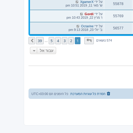
על ידי
XgamerX
55878
ש' מאי 11, 2019 10:51 pm
על ידי
Gordi
55769
ו' מרץ 22, 2019 10:43 pm
על ידי
Octarine
56577
ב' יולי 23, 2018 9:13 pm
דף
1
מתוך
39
39
5
4
3
2
1
הבא
574 נושאים
…
עבור אל
הסרת כל עוגיות המערכת
כל הזמנים הם
UTC+03:00