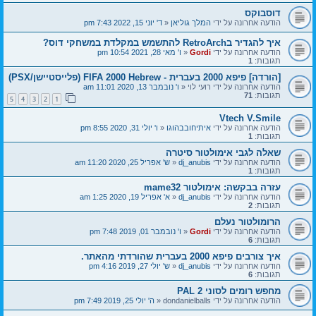
דוסבוקס
הודעה אחרונה על ידי
המלך גוליאן
«
ד' יוני 15, 2022 7:43 pm
איך להגדיר בRetroArch להתשמש במקלדת במשחקי דוס?
הודעה אחרונה על ידי
Gordi
«
ו' מאי 28, 2021 10:54 pm
תגובות:
1
[הורדה] פיפא 2000 בעברית - FIFA 2000 Hebrew (פלייסטיישן/PSX)
הודעה אחרונה על ידי
רועי לוי
«
ו' נובמבר 13, 2020 11:01 am
תגובות:
71
5
4
3
2
1
Vtech V.Smile
הודעה אחרונה על ידי
איתיחובבהוגו
«
ו' יולי 31, 2020 8:55 pm
תגובות:
1
שאלה לגבי אימולטור סיטרה
הודעה אחרונה על ידי
dj_anubis
«
ש' אפריל 25, 2020 11:20 am
תגובות:
1
עזרה בבקשה: אימולטור mame32
הודעה אחרונה על ידי
dj_anubis
«
א' אפריל 19, 2020 1:25 am
תגובות:
2
הרומולטור נעלם
הודעה אחרונה על ידי
Gordi
«
ו' נובמבר 01, 2019 7:48 pm
תגובות:
6
איך צורבים פיפא 2000 בעברית שהורדתי מהאתר.
הודעה אחרונה על ידי
dj_anubis
«
ש' יולי 27, 2019 4:16 pm
תגובות:
6
מחפש רומים לסוני 2 PAL
הודעה אחרונה על ידי
dondanielballs
«
ה' יולי 25, 2019 7:49 pm