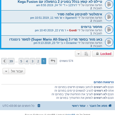
טיילס לא קופץ בכלל בסוניק 2 בהפעלה עם Kega Fusion
הודעה אחרונה על ידי
דור123
«
ד' יולי 24, 2019 8:55 am
תגובות:
2
אימולטור לפוקימון אלפה ספיר
הודעה אחרונה על ידי
XgamerX
«
ש' מאי 11, 2019 10:51 pm
תגובות:
2
מחסור ברומים
הודעה אחרונה על ידי
Gordi
«
ו' מרץ 22, 2019 10:43 pm
תגובות:
1
באג מוזר בסופר מריו 3 (Super Mario All-Stars) לסופר נינטנדו
הודעה אחרונה על ידי
Octarine
«
ב' יולי 23, 2018 9:13 pm
תגובות:
3
Locked
דף
1
מתוך
39
39
5
4
3
2
1
הבא
574 נושאים
…
עבור אל
הרשאות הפורום
הנכם
לא רשאים
לכתוב נושאים חדשים בפורום זה
אתה
לא רשאים
להגיב לנושאים קיימים בפורום זה
הנכם
לא רשאים
לערוך את ההודעות שלך בפורום זה
הנכם
לא רשאים
למחוק את הודעותיך בפורום זה
מסע אל העבר
עמוד ראשי
כל הזמנים הם
UTC+03:00
מופעל על ידי
phpBB
® Forum Software © phpBB Limited