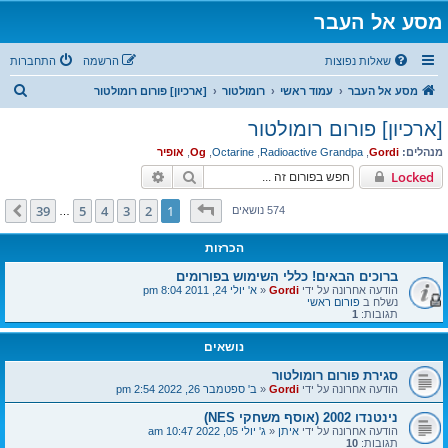
מסע אל העבר
שאלות נפוצות
הרשמה
התחברות
ח
מסע אל העבר
עמוד ראשי
רומולטור
[ארכיון] פורום רומולטור
י
[ארכיון] פורום רומולטור
פ
מנהלים:
Gordi
,
Radioactive Grandpa
,
Octarine
,
Og
,
אופיר
ו
חיפוש
חיפוש מתקדם
Locked
ש
דף
1
מתוך
39
39
5
4
3
2
1
הבא
574 נושאים
…
הכרזות
ברוכים הבאים! כללי השימוש בפורומים
הודעה אחרונה על ידי
Gordi
«
א' יולי 24, 2011 8:04 pm
נשלח ב
פורום ראשי
תגובות:
1
נושאים
סגירת פורום רומולטור
הודעה אחרונה על ידי
Gordi
«
ב' ספטמבר 26, 2022 2:54 pm
נינטנדו 2002 (אוסף משחקי NES)
הודעה אחרונה על ידי
איתן
«
ג' יולי 05, 2022 10:47 am
תגובות:
10