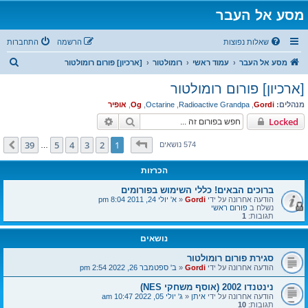
מסע אל העבר
שאלות נפוצות
הרשמה
התחברות
ח
מסע אל העבר
עמוד ראשי
רומולטור
[ארכיון] פורום רומולטור
י
[ארכיון] פורום רומולטור
פ
מנהלים:
Gordi
,
Radioactive Grandpa
,
Octarine
,
Og
,
אופיר
ו
חיפוש
חיפוש מתקדם
Locked
ש
דף
1
מתוך
39
39
5
4
3
2
1
הבא
574 נושאים
…
הכרזות
ברוכים הבאים! כללי השימוש בפורומים
הודעה אחרונה על ידי
Gordi
«
א' יולי 24, 2011 8:04 pm
נשלח ב
פורום ראשי
תגובות:
1
נושאים
סגירת פורום רומולטור
הודעה אחרונה על ידי
Gordi
«
ב' ספטמבר 26, 2022 2:54 pm
נינטנדו 2002 (אוסף משחקי NES)
הודעה אחרונה על ידי
איתן
«
ג' יולי 05, 2022 10:47 am
תגובות:
10