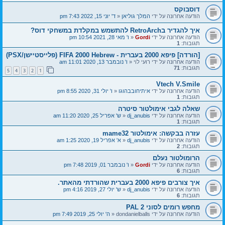
דוסבוקס
הודעה אחרונה על ידי
המלך גוליאן
«
ד' יוני 15, 2022 7:43 pm
איך להגדיר בRetroArch להתשמש במקלדת במשחקי דוס?
הודעה אחרונה על ידי
Gordi
«
ו' מאי 28, 2021 10:54 pm
תגובות:
1
[הורדה] פיפא 2000 בעברית - FIFA 2000 Hebrew (פלייסטיישן/PSX)
הודעה אחרונה על ידי
רועי לוי
«
ו' נובמבר 13, 2020 11:01 am
תגובות:
71
5
4
3
2
1
Vtech V.Smile
הודעה אחרונה על ידי
איתיחובבהוגו
«
ו' יולי 31, 2020 8:55 pm
תגובות:
1
שאלה לגבי אימולטור סיטרה
הודעה אחרונה על ידי
dj_anubis
«
ש' אפריל 25, 2020 11:20 am
תגובות:
1
עזרה בבקשה: אימולטור mame32
הודעה אחרונה על ידי
dj_anubis
«
א' אפריל 19, 2020 1:25 am
תגובות:
2
הרומולטור נעלם
הודעה אחרונה על ידי
Gordi
«
ו' נובמבר 01, 2019 7:48 pm
תגובות:
6
איך צורבים פיפא 2000 בעברית שהורדתי מהאתר.
הודעה אחרונה על ידי
dj_anubis
«
ש' יולי 27, 2019 4:16 pm
תגובות:
6
מחפש רומים לסוני 2 PAL
הודעה אחרונה על ידי
dondanielballs
«
ה' יולי 25, 2019 7:49 pm