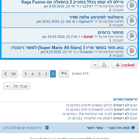
טיילס לא קופץ בכלל בסוניק 2 בהפעלה עם Kega Fusion
הודעה אחרונה על ידי
דור123
«
ד' יולי 24, 2019 8:55 am
תגובות:
2
אימולטור לפוקימון אלפה ספיר
הודעה אחרונה על ידי
XgamerX
«
ש' מאי 11, 2019 10:51 pm
תגובות:
2
מחסור ברומים
הודעה אחרונה על ידי
Gordi
«
ו' מרץ 22, 2019 10:43 pm
תגובות:
1
באג מוזר בסופר מריו 3 (Super Mario All-Stars) לסופר נינטנדו
הודעה אחרונה על ידי
Octarine
«
ב' יולי 23, 2018 9:13 pm
תגובות:
3
Locked
דף
1
מתוך
39
39
5
4
3
2
1
הבא
574 נושאים
…
עבור אל
הרשאות הפורום
הנכם
לא רשאים
לכתוב נושאים חדשים בפורום זה
אתה
לא רשאים
להגיב לנושאים קיימים בפורום זה
הנכם
לא רשאים
לערוך את ההודעות שלך בפורום זה
הנכם
לא רשאים
למחוק את הודעותיך בפורום זה
מסע אל העבר
עמוד ראשי
כל הזמנים הם
UTC+03:00
מופעל על ידי
phpBB
® Forum Software © phpBB Limited