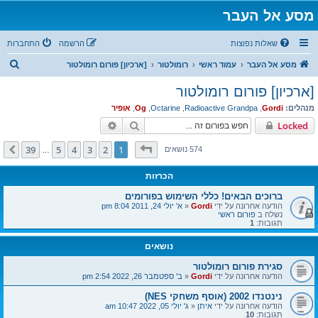
מסע אל העבר
שאלות נפוצות
הרשמה
התחברות
ח
מסע אל העבר
עמוד ראשי
רומולטור
[ארכיון] פורום רומולטור
י
[ארכיון] פורום רומולטור
פ
מנהלים:
Gordi
,
Radioactive Grandpa
,
Octarine
,
Og
,
אופיר
ו
חיפוש
חיפוש מתקדם
Locked
ש
דף
1
מתוך
39
39
5
4
3
2
1
הבא
574 נושאים
…
הכרזות
ברוכים הבאים! כללי השימוש בפורומים
הודעה אחרונה על ידי
Gordi
«
א' יולי 24, 2011 8:04 pm
נשלח ב
פורום ראשי
תגובות:
1
נושאים
סגירת פורום רומולטור
הודעה אחרונה על ידי
Gordi
«
ב' ספטמבר 26, 2022 2:54 pm
נינטנדו 2002 (אוסף משחקי NES)
הודעה אחרונה על ידי
איתן
«
ג' יולי 05, 2022 10:47 am
תגובות:
10