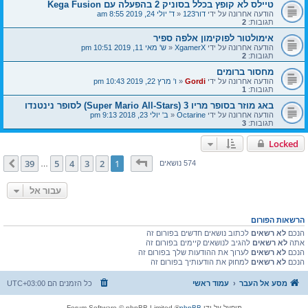
טיילס לא קופץ בכלל בסוניק 2 בהפעלה עם Kega Fusion
הודעה אחרונה על ידי
דור123
«
ד' יולי 24, 2019 8:55 am
תגובות:
2
אימולטור לפוקימון אלפה ספיר
הודעה אחרונה על ידי
XgamerX
«
ש' מאי 11, 2019 10:51 pm
תגובות:
2
מחסור ברומים
הודעה אחרונה על ידי
Gordi
«
ו' מרץ 22, 2019 10:43 pm
תגובות:
1
באג מוזר בסופר מריו 3 (Super Mario All-Stars) לסופר נינטנדו
הודעה אחרונה על ידי
Octarine
«
ב' יולי 23, 2018 9:13 pm
תגובות:
3
Locked
דף
1
מתוך
39
39
5
4
3
2
1
הבא
574 נושאים
…
עבור אל
הרשאות הפורום
הנכם
לא רשאים
לכתוב נושאים חדשים בפורום זה
אתה
לא רשאים
להגיב לנושאים קיימים בפורום זה
הנכם
לא רשאים
לערוך את ההודעות שלך בפורום זה
הנכם
לא רשאים
למחוק את הודעותיך בפורום זה
מסע אל העבר
עמוד ראשי
כל הזמנים הם
UTC+03:00
מופעל על ידי
phpBB
® Forum Software © phpBB Limited