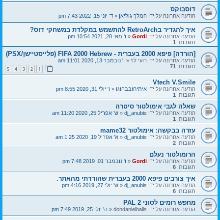
דוסבוקס
הודעה אחרונה על ידי
המלך גוליאן
«
ד' יוני 15, 2022 7:43 pm
איך להגדיר בRetroArch להתשמש במקלדת במשחקי דוס?
הודעה אחרונה על ידי
Gordi
«
ו' מאי 28, 2021 10:54 pm
תגובות:
1
[הורדה] פיפא 2000 בעברית - FIFA 2000 Hebrew (פלייסטיישן/PSX)
הודעה אחרונה על ידי
רועי לוי
«
ו' נובמבר 13, 2020 11:01 am
תגובות:
71
5
4
3
2
1
Vtech V.Smile
הודעה אחרונה על ידי
איתיחובבהוגו
«
ו' יולי 31, 2020 8:55 pm
תגובות:
1
שאלה לגבי אימולטור סיטרה
הודעה אחרונה על ידי
dj_anubis
«
ש' אפריל 25, 2020 11:20 am
תגובות:
1
עזרה בבקשה: אימולטור mame32
הודעה אחרונה על ידי
dj_anubis
«
א' אפריל 19, 2020 1:25 am
תגובות:
2
הרומולטור נעלם
הודעה אחרונה על ידי
Gordi
«
ו' נובמבר 01, 2019 7:48 pm
תגובות:
6
איך צורבים פיפא 2000 בעברית שהורדתי מהאתר.
הודעה אחרונה על ידי
dj_anubis
«
ש' יולי 27, 2019 4:16 pm
תגובות:
6
מחפש רומים לסוני 2 PAL
הודעה אחרונה על ידי
dondanielballs
«
ה' יולי 25, 2019 7:49 pm