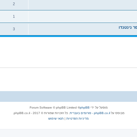
2
1
3
מופעל על ידי
phpBB
® Forum Software © phpBB Limited
מבוסס על
phpBB.co.il - פורומים בעברית
. כל הזכויות שמורות © 2017 - phpBB.co.il.
מדיניות הפרטיות
|
תנאי שימוש