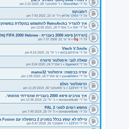
על ידי
ShockMan
»
ד' ספטמבר 09, 2020 2:10 am
דוסבוקס
על ידי
המלך גוליאן
»
ד' יוני 15, 2022 7:43 pm
איך להגדיר בRetroArch להתשמש במקלדת במשחקי דוס?
על ידי
יפת
»
ב' אפריל 26, 2021 12:55 pm
[הורדה] פיפא 2000 בעברית - FIFA 2000 Hebrew (פלייסטיישן/PSX)
על ידי
Og
»
א' יוני 01, 2008 7:37 pm
Vtech V.Smile
על ידי
איתיחובבהוגו
»
ו' יולי 31, 2020 8:19 pm
שאלה לגבי אימולטור סיטרה
על ידי
XgamerX
»
ו' אפריל 24, 2020 3:04 pm
עזרה בבקשה: אימולטור mame32
על ידי
yuvalshtern
»
ש' אפריל 18, 2020 1:06 pm
הרומולטור נעלם
על ידי
דור123
»
ב' ספטמבר 30, 2019 11:29 am
איך צורבים פיפא 2000 בעברית שהורדתי מהאתר.
על ידי
dondanielballs
»
ב' יולי 22, 2019 12:36 pm
מחפש רומים לסוני 2 PAL
על ידי
dondanielballs
»
ה' יולי 25, 2019 7:49 pm
טיילס לא קופץ בכלל בסוניק 2 בהפעלה עם Kega Fusion
על ידי
דור123
»
ו' אוקטובר 26, 2018 5:47 pm