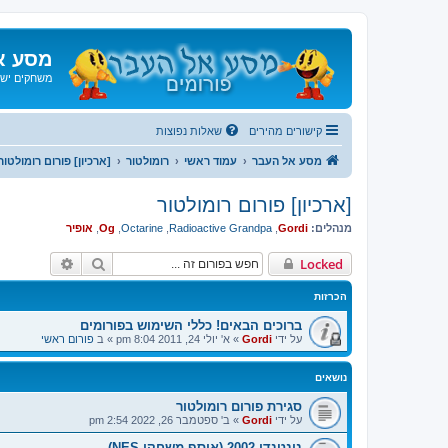
מסע א
משחקים ישנ
קישורים מהירים
שאלות נפוצות
מסע אל העבר
עמוד ראשי
רומולטור
[ארכיון] פורום רומולטור
[ארכיון] פורום רומולטור
מנהלים:
Gordi
,
Radioactive Grandpa
,
Octarine
,
Og
,
אופיר
חיפוש
חיפוש מת
Locked
הכרזות
ברוכים הבאים! כללי השימוש בפורומים
על ידי
Gordi
»
א' יולי 24, 2011 8:04 pm
» ב
פורום ראשי
נושאים
סגירת פורום רומולטור
על ידי
Gordi
»
ב' ספטמבר 26, 2022 2:54 pm
נינטנדו 2002 (אוסף משחקי NES)