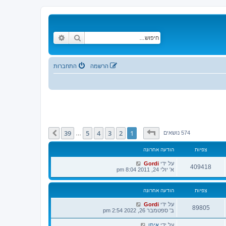
חיפוש
חיפוש מתקדם
הרשמה
התחברות
דף
1
מתוך
39
39
5
4
3
2
1
הבא
574 נושאים
…
צפיות
הודעה אחרונה
על ידי
Gordi
409418
א' יולי 24, 2011 8:04 pm
צפיות
הודעה אחרונה
על ידי
Gordi
89805
ב' ספטמבר 26, 2022 2:54 pm
על ידי
איתן