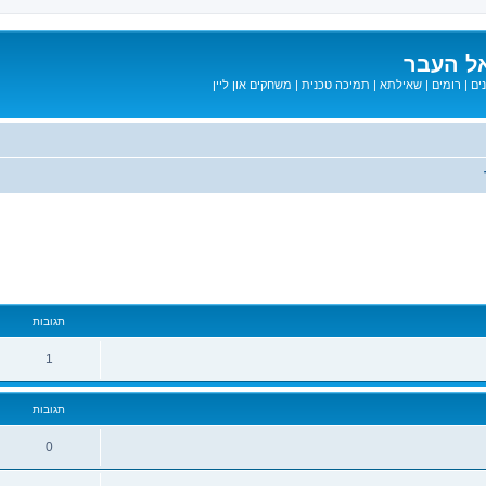
ל העבר
ים
|
רומים
|
שאילתא
|
תמיכה טכנית
|
משחקים און ליין
קדם
תגובות
1
תגובות
0