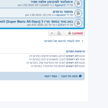
אימולטור לפוקימון אלפה ספיר
על ידי
XgamerX
»
ב' ספטמבר 03, 2018 1:03 am
מחסור ברומים
על ידי
idosenn
»
ג' מרץ 19, 2019 1:59 pm
באג מוזר בסופר מריו 3 (Super Mario All-Stars) לסופר נינטנדו
על ידי
דור123
»
א' יולי 22, 2018 4:57 pm
Locked
חזור לעמוד הראשי של הפורום
הרשאות הפורום
הנכם
לא רשאים
לכתוב נושאים חדשים בפורום זה
אתה
לא רשאים
להגיב לנושאים קיימים בפורום זה
הנכם
לא רשאים
לערוך את ההודעות שלך בפורום זה
הנכם
לא רשאים
למחוק את הודעותיך בפורום זה
מסע אל העבר
עמוד ראשי