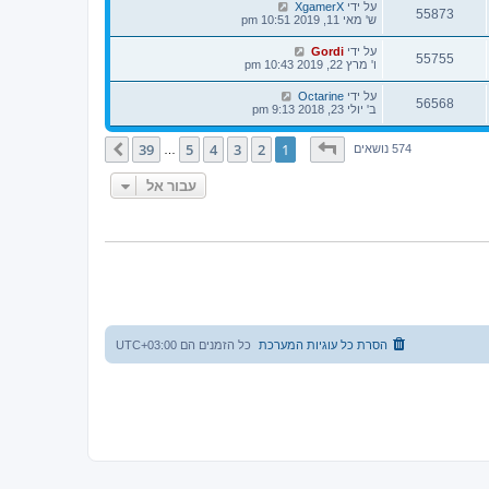
על ידי
XgamerX
55873
ש' מאי 11, 2019 10:51 pm
על ידי
Gordi
55755
ו' מרץ 22, 2019 10:43 pm
על ידי
Octarine
56568
ב' יולי 23, 2018 9:13 pm
דף
1
מתוך
39
39
5
4
3
2
1
הבא
574 נושאים
…
עבור אל
הסרת כל עוגיות המערכת
כל הזמנים הם
UTC+03:00