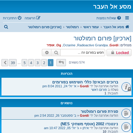
מסע אל העבר
שאלות נפוצות
הרשמה
התחברות
ח
מסע אל העבר
עמוד ראשי
רומולטור
[ארכיון] פורום רומולטור
י
[ארכיון] פורום רומולטור
פ
מנהלים:
Gordi
,
Radioactive Grandpa
,
Octarine
,
Og
,
אופיר
ו
חיפוש
חיפוש מתקדם
Locked
ש
דף
1
מתוך
39
39
5
4
3
2
1
הבא
574 נושאים
…
הכרזות
ברוכים הבאים! כללי השימוש בפורומים
הודעה אחרונה על ידי
Gordi
«
א' יולי 24, 2011 8:04 pm
נשלח ב
פורום ראשי
תגובות:
1
נושאים
סגירת פורום רומולטור
הודעה אחרונה על ידי
Gordi
«
ב' ספטמבר 26, 2022 2:54 pm
נינטנדו 2002 (אוסף משחקי NES)
הודעה אחרונה על ידי
איתן
«
ג' יולי 05, 2022 10:47 am
תגובות:
10