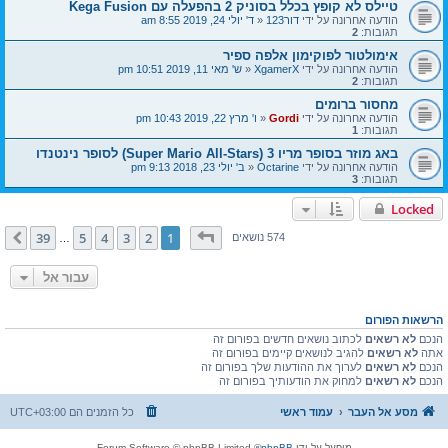
טיילס לא קופץ בכלל בסוניק 2 בהפעלה עם Kega Fusion
הודעה אחרונה על ידי
דור123
«
ד' יולי 24, 2019 8:55 am
תגובות:
2
אימולטור לפוקימון אלפה ספיר
הודעה אחרונה על ידי
XgamerX
«
ש' מאי 11, 2019 10:51 pm
תגובות:
2
מחסור ברומים
הודעה אחרונה על ידי
Gordi
«
ו' מרץ 22, 2019 10:43 pm
תגובות:
1
באג מוזר בסופר מריו 3 (Super Mario All-Stars) לסופר נינטנדו
הודעה אחרונה על ידי
Octarine
«
ב' יולי 23, 2018 9:13 pm
תגובות:
3
Locked
דף
1
מתוך
39
39
5
4
3
2
1
הבא
574 נושאים
…
עבור אל
הרשאות הפורום
הנכם
לא רשאים
לכתוב נושאים חדשים בפורום זה
אתה
לא רשאים
להגיב לנושאים קיימים בפורום זה
הנכם
לא רשאים
לערוך את ההודעות שלך בפורום זה
הנכם
לא רשאים
למחוק את הודעותיך בפורום זה
מסע אל העבר
עמוד ראשי
כל הזמנים הם
UTC+03:00
מופעל על ידי
phpBB
® Forum Software © phpBB Limited