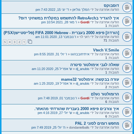
דוסבוקס
הודעה אחרונה על ידי
המלך גוליאן
«
ד' יוני 15, 2022 7:43 pm
איך להגדיר בRetroArch להתשמש במקלדת במשחקי דוס?
הודעה אחרונה על ידי
Gordi
«
ו' מאי 28, 2021 10:54 pm
תגובות:
1
[הורדה] פיפא 2000 בעברית - FIFA 2000 Hebrew (פלייסטיישן/PSX)
הודעה אחרונה על ידי
רועי לוי
«
ו' נובמבר 13, 2020 11:01 am
תגובות:
71
5
4
3
2
1
Vtech V.Smile
הודעה אחרונה על ידי
איתיחובבהוגו
«
ו' יולי 31, 2020 8:55 pm
תגובות:
1
שאלה לגבי אימולטור סיטרה
הודעה אחרונה על ידי
dj_anubis
«
ש' אפריל 25, 2020 11:20 am
תגובות:
1
עזרה בבקשה: אימולטור mame32
הודעה אחרונה על ידי
dj_anubis
«
א' אפריל 19, 2020 1:25 am
תגובות:
2
הרומולטור נעלם
הודעה אחרונה על ידי
Gordi
«
ו' נובמבר 01, 2019 7:48 pm
תגובות:
6
איך צורבים פיפא 2000 בעברית שהורדתי מהאתר.
הודעה אחרונה על ידי
dj_anubis
«
ש' יולי 27, 2019 4:16 pm
תגובות:
6
מחפש רומים לסוני 2 PAL
הודעה אחרונה על ידי
dondanielballs
«
ה' יולי 25, 2019 7:49 pm